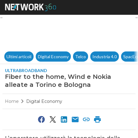
Fiber to the home, Wind e Nok
Ultimi articoli
Digital Economy
Telco
Industria 4.0
SpacEc
ULTRABROADBAND
Fiber to the home, Wind e Nokia
alleate a Torino e Bologna
Home
Digital Economy