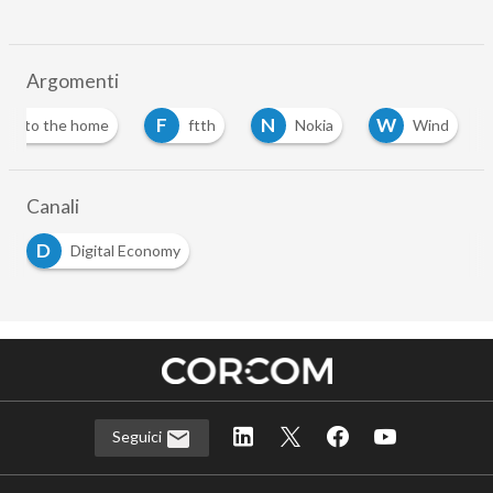
Argomenti
F
N
W
iber to the home
ftth
Nokia
Wind
Canali
D
Digital Economy
Seguici