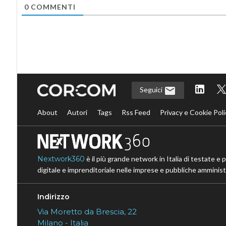
0
COMMENTI
Seguici
About
Autori
Tags
Rss Feed
Privacy e Cookie Poli
Nextwork360
è il più grande network in Italia di testate e 
digitale e imprenditoriale nelle imprese e pubbliche amministr
Indirizzo
Via Moretto da Brescia, 22
Milano - Italia