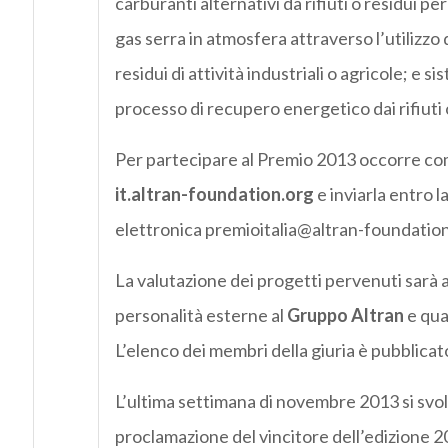
carburanti alternativi da rifiuti o residui pe
gas serra in atmosfera attraverso l’utilizzo 
residui di attività industriali o agricole; e 
processo di recupero energetico dai rifiuti o 
Per partecipare al Premio 2013 occorre comp
it.altran-foundation.org
e inviarla entro l
elettronica premioitalia@altran-foundatio
La valutazione dei progetti pervenuti sarà 
personalità esterne al
Gruppo Altran
e qua
L’elenco dei membri della giuria è pubblicato
L’ultima settimana di novembre 2013 si svolg
proclamazione del vincitore dell’edizione 20