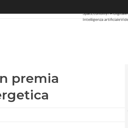
premia l’innovazione energetica
Ultimi articoli
Digital Eco
SpacEconomy
PA Digitale
Intelligenza artificiale
Vid
Le Guide di CorCom
Podc
an premia
ergetica