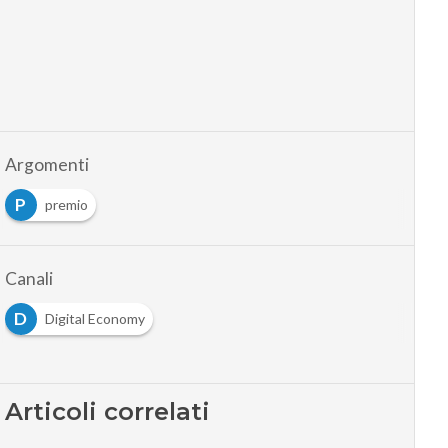
Argomenti
P
premio
Canali
D
Digital Economy
Articoli correlati