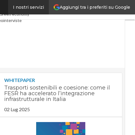
Aggiungi tra i preferiti su Google
I nostri servizi
nomy
Telco
Industria 4.0
Green economy
eointerviste
ast
Privacy
WHITEPAPER
Trasporti sostenibili e coesione: come il
FESR ha accelerato l’integrazione
infrastrutturale in Italia
02 Lug 2025