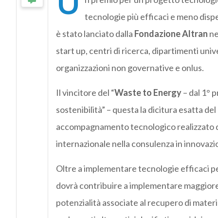
U
tecnologie più efficaci e meno dispe
è stato lanciato dalla
Fondazione Altran
ne
start up, centri di ricerca, dipartimenti unive
organizzazioni non governative e onlus.
Il vincitore del “
Waste to Energy
– dal 1° p
sostenibilità” – questa la dicitura esatta de
accompagnamento tecnologico realizzato da
internazionale nella consulenza in innovazi
Oltre a implementare tecnologie efficaci per
dovrà contribuire a implementare maggiore
potenzialità associate al recupero di materia