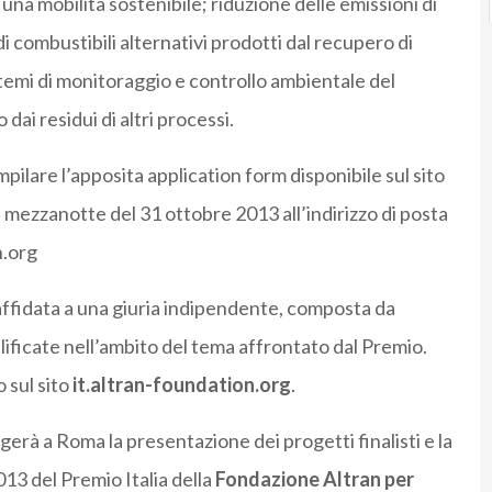
r una mobilità sostenibile; riduzione delle emissioni di
di combustibili alternativi prodotti dal recupero di
sistemi di monitoraggio e controllo ambientale del
dai residui di altri processi.
ilare l’apposita application form disponibile sul sito
a mezzanotte del 31 ottobre 2013 all’indirizzo di posta
n.org
affidata a una giuria indipendente, composta da
lificate nell’ambito del tema affrontato dal Premio.
 sul sito
it.altran-foundation.org
.
erà a Roma la presentazione dei progetti finalisti e la
13 del Premio Italia della
Fondazione Altran
per