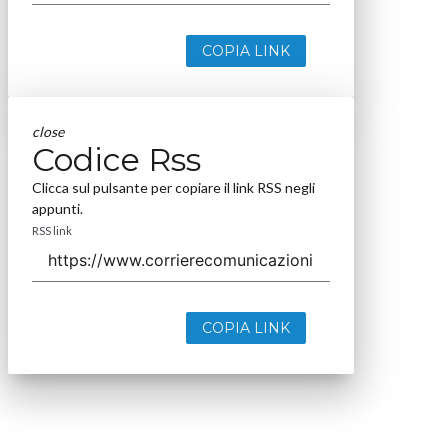
COPIA LINK
close
Codice Rss
Clicca sul pulsante per copiare il link RSS negli
appunti.
RSS link
COPIA LINK