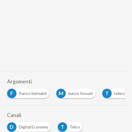
Argomenti
M
T
franco bernabè
marco fossati
telecom italia
…
Canali
D
T
Digital Economy
Telco