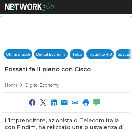
Fossati fa il pieno con Cisco
Ultimi articoli
Digital Economy
Telco
Industria 4.0
SpacEc
Fossati fa il pieno con Cisco
Home
Digital Economy
L’imprenditore, azionista di Telecom Italia
con Findim, ha relizzato una plusvalenza di