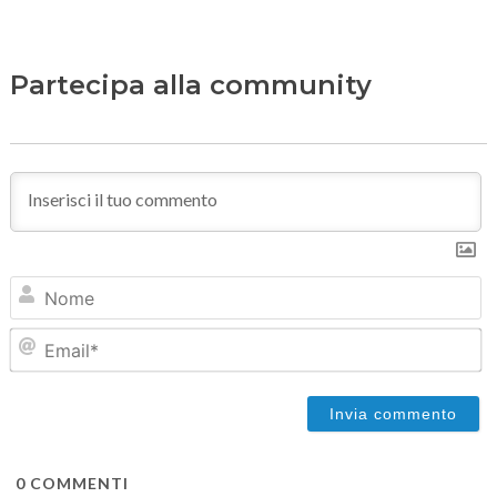
Partecipa alla community
N
Em
0
COMMENTI