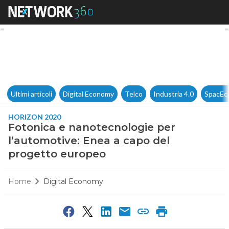
Fotonica e nanotecnologie pe
Ultimi articoli
Digital Economy
Telco
Industria 4.0
SpacEc
HORIZON 2020
Fotonica e nanotecnologie per
l’automotive: Enea a capo del
progetto europeo
Home
Digital Economy