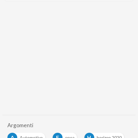
Argomenti
A
E
H
Automotive
enea
horizon 2020