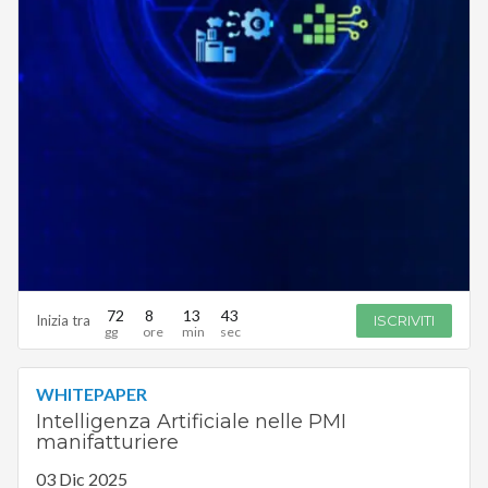
72
8
13
42
Inizia tra
ISCRIVITI
WHITEPAPER
Intelligenza Artificiale nelle PMI
manifatturiere
03 Dic 2025