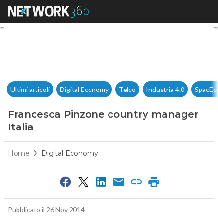
Francesca Pinzone country ma
Ultimi articoli
Digital Economy
Telco
Industria 4.0
SpacEc
Francesca Pinzone country manager
Italia
Home
Digital Economy
Pubblicato il 26 Nov 2014