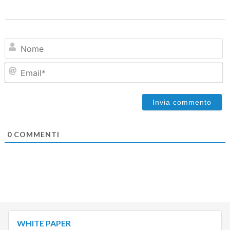
N
Em
0
COMMENTI
WHITE PAPER