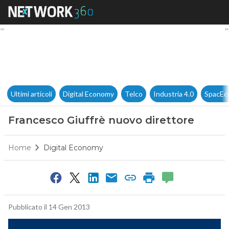
Francesco Giuffrè nuovo diret
Ultimi articoli
Digital Economy
Telco
Industria 4.0
SpacEc
Francesco Giuffrè nuovo direttore
Home
Digital Economy
Pubblicato il 14 Gen 2013