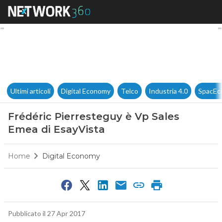
Frédéric Pierresteguy è Vp S
Ultimi articoli
Digital Economy
Telco
Industria 4.0
SpacEc
Frédéric Pierresteguy è Vp Sales
Emea di EsayVista
Home
Digital Economy
Pubblicato il 27 Apr 2017