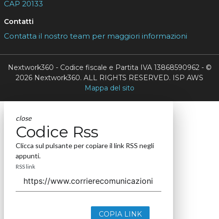
CAP 20133
Contatti
Contatta il nostro team per maggiori informazioni
Nextwork360 - Codice fiscale e Partita IVA 13868590962 - ©
2026 Nextwork360. ALL RIGHTS RESERVED. ISP AWS
Mappa del sito
close
Codice Rss
Clicca sul pulsante per copiare il link RSS negli
appunti.
RSS link
COPIA LINK