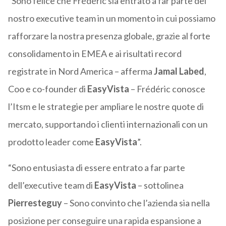
“Sono felice che Frédéric sia entrato a far parte del
nostro executive team in un momento in cui possiamo
rafforzare la nostra presenza globale, grazie al forte
consolidamento in EMEA e ai risultati record
registrate in Nord America – afferma
Jamal Labed
,
Coo e co-founder di
EasyVista
– Frédéric conosce
l’Itsm e le strategie per ampliare le nostre quote di
mercato, supportando i clienti internazionali con un
prodotto leader come
EasyVista
”.
“Sono entusiasta di essere entrato a far parte
dell’executive team di
EasyVista
– sottolinea
Pierresteguy
– Sono convinto che l’azienda sia nella
posizione per conseguire una rapida espansione a