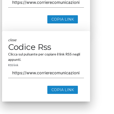
COPIA LINK
close
Codice Rss
Clicca sul pulsante per copiare il link RSS negli
appunti.
RSS link
COPIA LINK