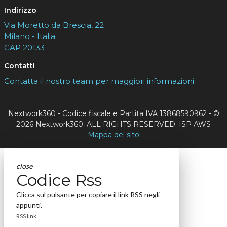
Indirizzo
Via Moretto da Brescia, 22
Milano - Italia
CAP 20133
Contatti
Contatta il nostro team per maggiori informazioni
Nextwork360 - Codice fiscale e Partita IVA 13868590962 - ©
2026 Nextwork360. ALL RIGHTS RESERVED. ISP AWS
Mappa del sito
close
Codice Rss
Clicca sul pulsante per copiare il link RSS negli
appunti.
RSS link