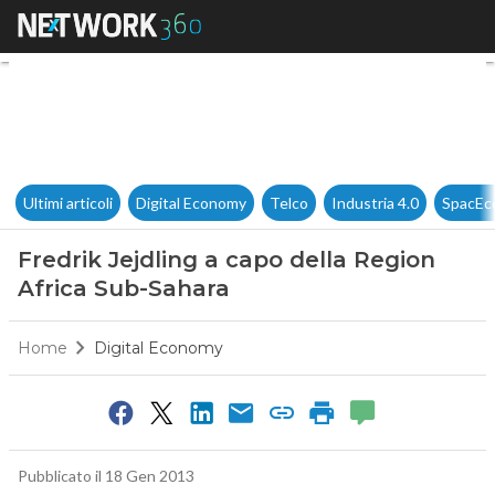
Fredrik Jejdling a capo della
Ultimi articoli
Digital Economy
Telco
Industria 4.0
SpacEc
Fredrik Jejdling a capo della Region
Africa Sub-Sahara
Home
Digital Economy
Pubblicato il 18 Gen 2013