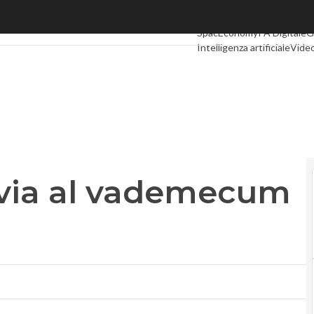
ia al vademecum per le imprese
Ultimi articoli
Digital Econ
SpacEconomy
PA Digitale
G
Intelligenza artificiale
Video
Le Guide di CorCom
Podca
 via al vademecum