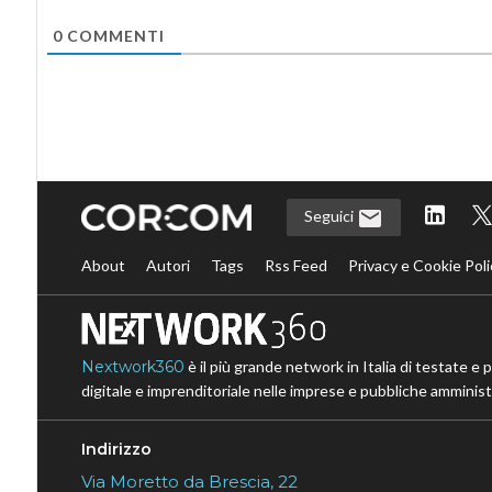
0
COMMENTI
Seguici
About
Autori
Tags
Rss Feed
Privacy e Cookie Poli
Nextwork360
è il più grande network in Italia di testate e 
digitale e imprenditoriale nelle imprese e pubbliche amministr
Indirizzo
Via Moretto da Brescia, 22