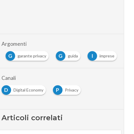
Argomenti
G
G
I
garante privacy
guida
imprese
Canali
D
P
Digital Economy
Privacy
Articoli correlati