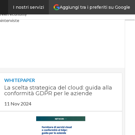
Aggiungi tra i preferiti su Google
I nostri servizi
omy
Telco
Industria 4.0
reen economy
interviste
st
Privacy
WHITEPAPER
La scelta strategica del cloud: guida alla
conformità GDPR per le aziende
11 Nov 2024