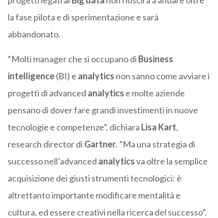
progetti legati ai
Big data
non riuscirà a andare oltre
la fase pilota e di sperimentazione e sarà
abbandonato.
“Molti manager che si occupano di
Business
intelligence
(BI) e
analytics
non sanno come avviare i
progetti di advanced
analytics
e molte aziende
pensano di dover fare grandi investimenti in nuove
tecnologie e competenze”, dichiara
Lisa Kart
,
research director di
Gartner
. “Ma una strategia di
successo nell’advanced
analytics
va oltre la semplice
acquisizione dei giusti strumenti tecnologici: è
altrettanto importante modificare mentalità e
cultura, ed essere creativi nella ricerca del successo”.