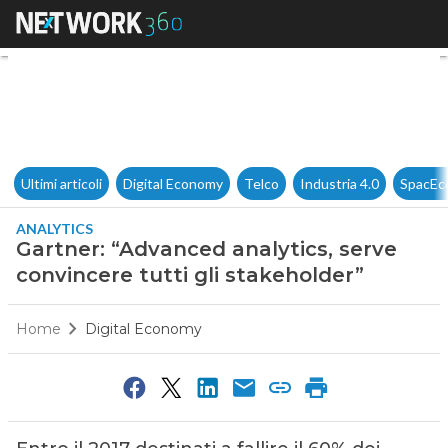
Gartner: “Advanced analytics, 
Ultimi articoli
Digital Economy
Telco
Industria 4.0
SpacEc
ANALYTICS
Gartner: “Advanced analytics, serve
convincere tutti gli stakeholder”
Home
Digital Economy