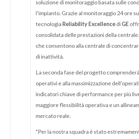
soluzione di monitoraggio basata sulle condi
l’impianto. Grazie al monitoraggio 24 ore s
tecnologia
Reliability Excellence
di
GE
offr
consolidata delle prestazioni della centrale
che consentono alla centrale di concentrars
di inattività.
La seconda fase del progetto comprenderà u
operativi e alla massimizzazione dell’operati
indicatori chiave di performance per più live
maggiore flessibilità operativa e un allinea
mercato reale.
“Per la nostra squadra è stato estremamen