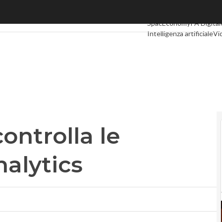
trolla le centrali con gli analytics
Ultimi articoli
Digital Ec
SpacEconomy
PA Digital
Intelligenza artificiale
Vi
Le Guide di CorCom
Pod
ontrolla le
nalytics