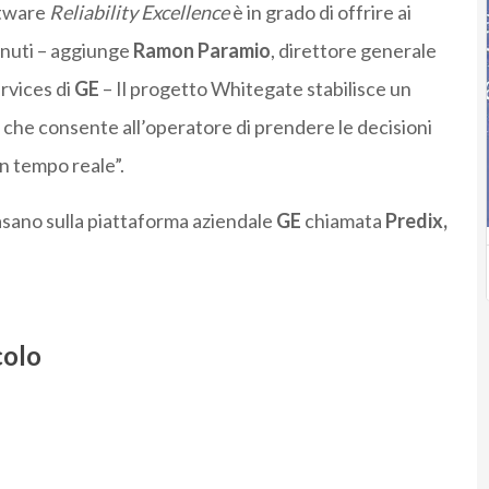
ftware
Reliability Excellence
è in grado di offrire ai
tenuti – aggiunge
Ramon Paramio
, direttore generale
rvices di
GE
– Il progetto Whitegate stabilisce un
i che consente all’operatore di prendere le decisioni
in tempo reale”.
asano sulla piattaforma aziendale
GE
chiamata
Predix,
colo