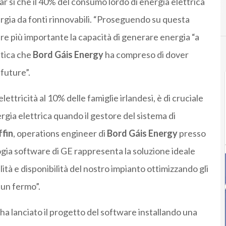
ar sì che il 40% del consumo lordo di energia elettrica
rgia da fonti rinnovabili. “Proseguendo su questa
pre più importante la capacità di generare energia “a
ttica che
Bord Gáis Energy
ha compreso di dover
 future”.
ettricità al 10% delle famiglie irlandesi, è di cruciale
gia elettrica quando il gestore del sistema di
ffin
, operations engineer di
Bord Gáis Energy
presso
gia software di GE rappresenta la soluzione ideale
bilità e disponibilità del nostro impianto ottimizzando gli
un fermo”.
ha lanciato il progetto del software installando una