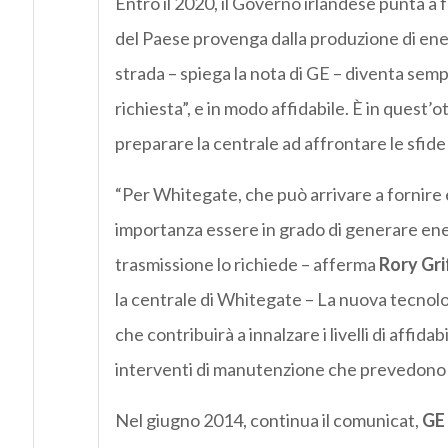
Entro il 2020, il Governo irlandese punta a f
del Paese provenga dalla produzione di ene
strada – spiega la nota di GE – diventa sem
richiesta”, e in modo affidabile. È in quest’o
preparare la centrale ad affrontare le sfide
“Per Whitegate, che può arrivare a fornire el
importanza essere in grado di generare ener
trasmissione lo richiede – afferma
Rory Gri
la centrale di Whitegate – La nuova tecnolo
che contribuirà a innalzare i livelli di affida
interventi di manutenzione che prevedono 
Nel giugno 2014, continua il comunicat,
GE