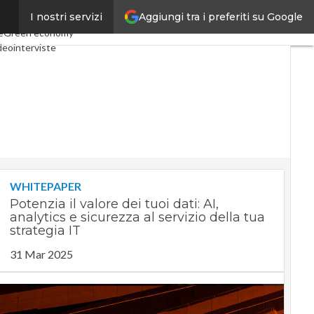
Aggiungi tra i preferiti su Google
I nostri servizi
onomy
Telco
Industria 4.0
e
Green economy
deointerviste
cast
Privacy
WHITEPAPER
Potenzia il valore dei tuoi dati: AI,
analytics e sicurezza al servizio della tua
strategia IT
31 Mar 2025