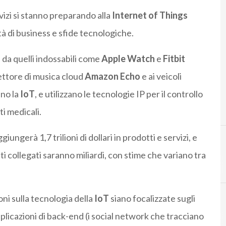
ervizi si stanno preparando alla
Internet of Things
à di business e sfide tecnologiche.
, da quelli indossabili come
Apple Watch
e
Fitbit
 lettore di musica cloud
Amazon Echo
e ai veicoli
ano la
IoT
, e utilizzano le tecnologie IP per il controllo
ti medicali.
ngerà 1,7 trilioni di dollari in prodotti e servizi, e
ati collegati saranno miliardi, con stime che variano tra
ni sulla tecnologia della
IoT
siano focalizzate sugli
 applicazioni di back-end (i social network che tracciano
D