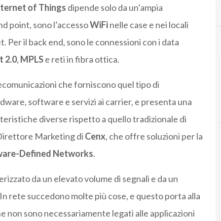
ternet of Things
dipende solo da un’ampia
 end point, sono l’accesso
WiFi
nelle case e nei locali
t. Per il back end, sono le connessioni con i data
t 2.0
,
MPLS
e reti in fibra ottica.
lecomunicazioni che forniscono quel tipo di
dware, software e servizi ai carrier, e presenta una
teristiche diverse rispetto a quello tradizionale di
Direttore Marketing di
Cenx
, che offre soluzioni per la
ware-Defined Networks
.
terizzato da un elevato volume di segnali e da un
 In rete succedono molte più cose, e questo porta alla
che non sono necessariamente legati alle applicazioni