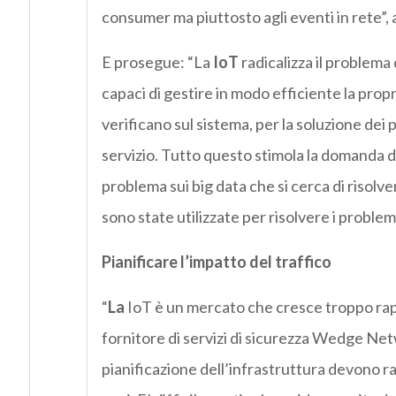
consumer ma piuttosto agli eventi in rete”,
E prosegue: “La
IoT
radicalizza il problema 
capaci di gestire in modo efficiente la propr
verificano sul sistema, per la soluzione dei 
servizio. Tutto questo stimola la domanda di
problema sui big data che si cerca di risol
sono state utilizzate per risolvere i problemi
Pianificare l’impatto del traffico
“
La
IoT è un mercato che cresce troppo ra
fornitore di servizi di sicurezza Wedge Netw
pianificazione dell’infrastruttura devono ra