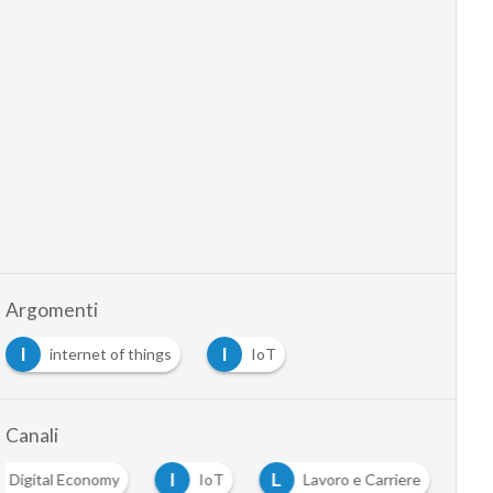
Argomenti
I
I
internet of things
IoT
Canali
I
L
Digital Economy
IoT
Lavoro e Carriere