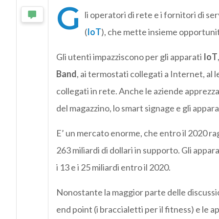
G
li operatori di rete e i fornitori di s
(
IoT
), che mette insieme opportunit
Gli utenti impazziscono per gli apparati
IoT
Band
, ai termostati collegati a Internet, al
collegati in rete. Anche le aziende apprezz
del magazzino, lo smart signage e gli appara
E’ un mercato enorme, che entro il 2020 raggiu
263 miliardi di dollari in supporto. Gli appar
i 13 e i 25 miliardi entro il 2020.
Nonostante la maggior parte delle discussio
end point (i braccialetti per il fitness) e le