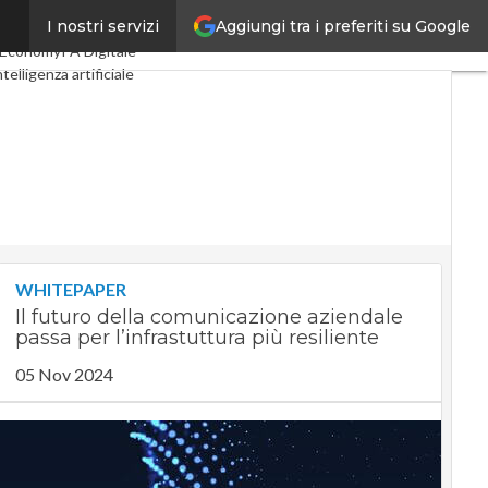
Aggiungi tra i preferiti su Google
I nostri servizi
tal Economy
Telco
cEconomy
PA Digitale
ntelligenza artificiale
e Guide di CorCom
Podcast
WHITEPAPER
Il futuro della comunicazione aziendale
passa per l’infrastuttura più resiliente
05 Nov 2024