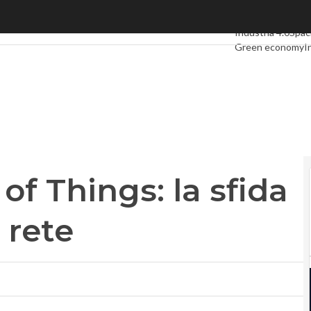
f Things: la sfida degli operatori di rete
Ultimi articoli
Digi
Industria 4.0
Spa
Green economy
I
Videointerviste
L
Privacy
 of Things: la sfida
 rete