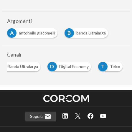
Argomenti
A
B
antonello giacomelli
banda ultralarga
Canali
B
D
T
Banda Ultralarga
Digital Economy
Telco
Seguici