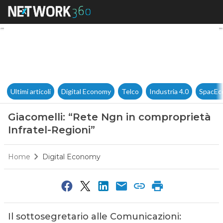
Giacomelli: “Rete Ngn in comp
Ultimi articoli
Digital Economy
Telco
Industria 4.0
SpacEc
Giacomelli: “Rete Ngn in comproprietà
Infratel-Regioni”
Home
Digital Economy
Il sottosegretario alle Comunicazioni: