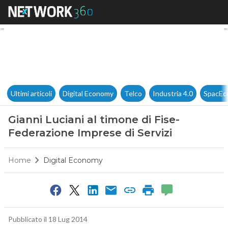
Gianni Luciani al timone di F
Ultimi articoli
Digital Economy
Telco
Industria 4.0
SpacEc
Gianni Luciani al timone di Fise-
Federazione Imprese di Servizi
Home
Digital Economy
Pubblicato il 18 Lug 2014