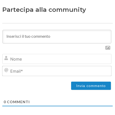
Partecipa alla community
N
Em
0
COMMENTI