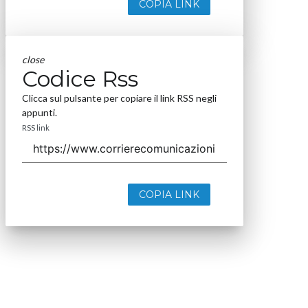
COPIA LINK
close
Codice Rss
Clicca sul pulsante per copiare il link RSS negli
appunti.
RSS link
COPIA LINK