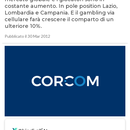
costante aumento. In pole position Lazio,
Lombardia e Campania. E il gambling via
cellulare farà crescere il comparto di un
ulteriore 10%.
Pubblicato il 30 Mar 2012