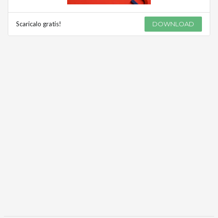
Scaricalo gratis!
DOWNLOAD