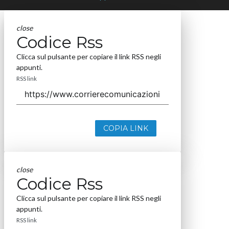
close
Codice Rss
Clicca sul pulsante per copiare il link RSS negli
appunti.
RSS link
COPIA LINK
close
Codice Rss
Clicca sul pulsante per copiare il link RSS negli
appunti.
RSS link