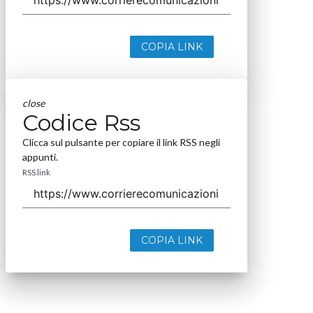
COPIA LINK
close
Codice Rss
Clicca sul pulsante per copiare il link RSS negli
appunti.
RSS link
COPIA LINK