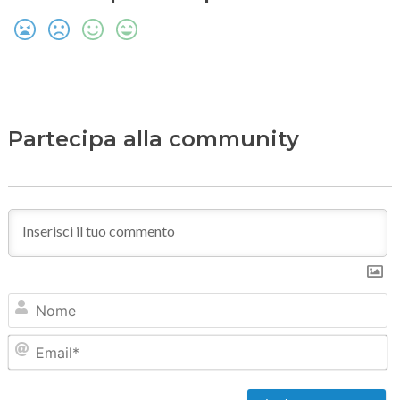
Partecipa alla community
N
Em