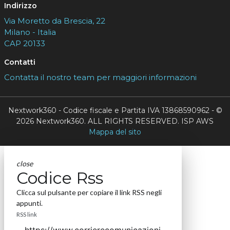
Indirizzo
Via Moretto da Brescia, 22
Milano - Italia
CAP 20133
Contatti
Contatta il nostro team per maggiori informazioni
Nextwork360 - Codice fiscale e Partita IVA 13868590962 - ©
2026 Nextwork360. ALL RIGHTS RESERVED. ISP AWS
Mappa del sito
close
Codice Rss
Clicca sul pulsante per copiare il link RSS negli
appunti.
RSS link