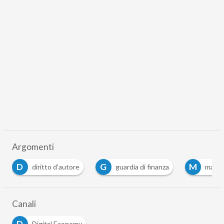
Argomenti
D
G
M
diritto d'autore
guardia di finanza
mauri
Canali
D
Digital Economy