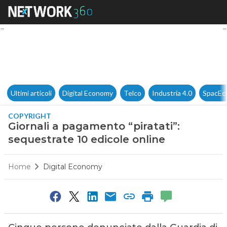
Giornali a pagamento “piratati
Ultimi articoli
Digital Economy
Telco
Industria 4.0
SpacEc
COPYRIGHT
Giornali a pagamento “piratati”:
sequestrate 10 edicole online
Home
Digital Economy