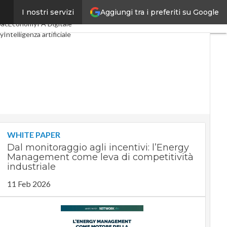
Aggiungi tra i preferiti su Google
I nostri servizi
igital Economy
Telco
pacEconomy
PA Digitale
y
Intelligenza artificiale
e
Le Guide di CorCom
y
WHITE PAPER
Dal monitoraggio agli incentivi: l’Energy
Management come leva di competitività
industriale
11 Feb 2026