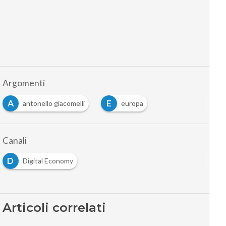
Argomenti
A
E
antonello giacomelli
europa
Canali
D
Digital Economy
Articoli correlati