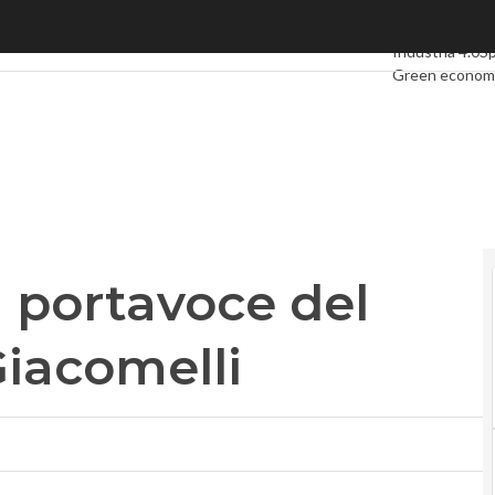
ortavoce del sottosegretario Giacomelli
Ultimi articoli
D
Industria 4.0
S
Green econom
Videointervist
Podcast
Privac
 portavoce del
Giacomelli