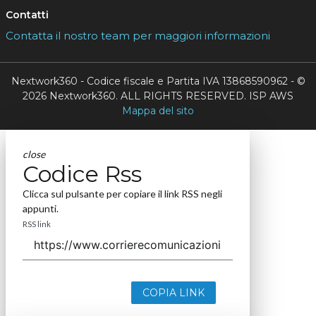
Contatti
Contatta il nostro team per maggiori informazioni
Nextwork360 - Codice fiscale e Partita IVA 13868590962 - ©
2026 Nextwork360. ALL RIGHTS RESERVED. ISP AWS
Mappa del sito
close
Codice Rss
Clicca sul pulsante per copiare il link RSS negli
appunti.
RSS link
COPIA LINK