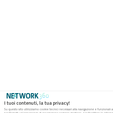
I tuoi contenuti, la tua privacy!
Su questo sito utilizziamo cookie tecnici necessari alla navigazione e funzionali a
per fornirti un’esperienza di navigazione sempre migliore, per facilitare le interaz