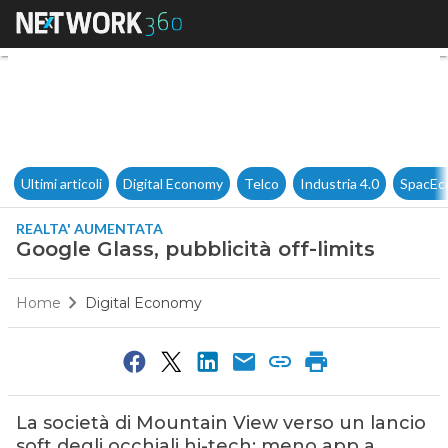
Google Glass, pubblicità off-li
Ultimi articoli
Digital Economy
Telco
Industria 4.0
SpacEc
REALTA' AUMENTATA
Google Glass, pubblicità off-limits
Home
Digital Economy
La società di Mountain View verso un lancio
soft degli occhiali hi-tech: meno app a