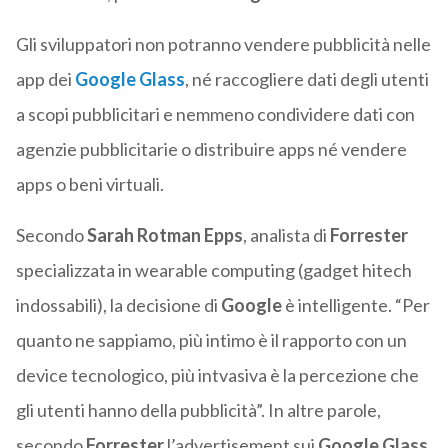
Gli sviluppatori non potranno vendere pubblicità nelle
app dei
Google Glass
, né raccogliere dati degli utenti
a scopi pubblicitari e nemmeno condividere dati con
agenzie pubblicitarie o distribuire apps né vendere
apps o beni virtuali.
Secondo
Sarah Rotman Epps
, analista di
Forrester
specializzata in wearable computing (gadget hitech
indossabili), la decisione di
Google
è intelligente. “Per
quanto ne sappiamo, più intimo è il rapporto con un
device tecnologico, più intvasiva è la percezione che
gli utenti hanno della pubblicità”. In altre parole,
secondo
Forrester
l’advertisement sui
Google Glass
,