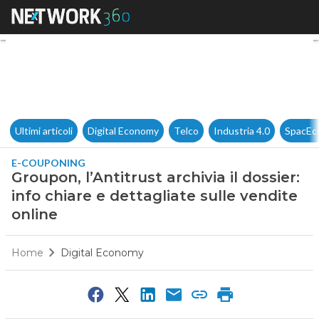
Groupon, l’Antitrust archivia i
Ultimi articoli
Digital Economy
Telco
Industria 4.0
SpacEc
E-COUPONING
Groupon, l’Antitrust archivia il dossier:
info chiare e dettagliate sulle vendite
online
Home
Digital Economy