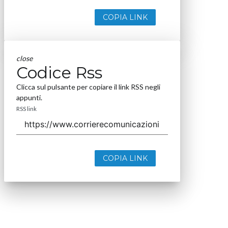
COPIA LINK
close
Codice Rss
Clicca sul pulsante per copiare il link RSS negli
appunti.
RSS link
COPIA LINK