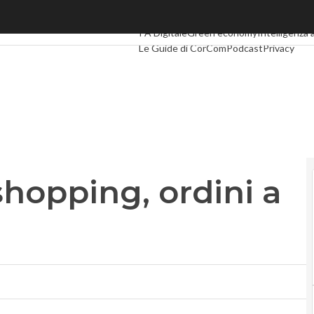
pping, ordini a +144%
Ultimi articoli
Digital Economy
Telco
Indus
PA Digitale
Green economy
Intelligenza a
Le Guide di CorCom
Podcast
Privacy
hopping, ordini a