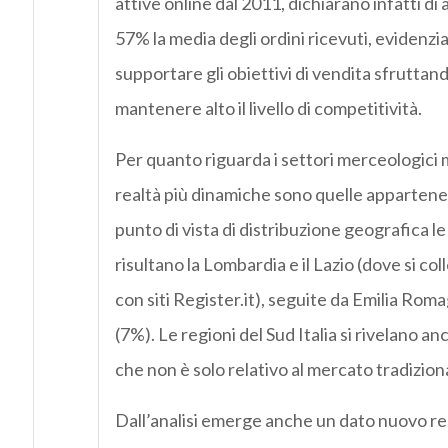
attive online dal 2011, dichiarano infatti d
57% la media degli ordini ricevuti, evidenz
supportare gli obiettivi di vendita sfruttando
mantenere alto il livello di competitività.
Per quanto riguarda i settori merceologici ma
realtà più dinamiche sono quelle appartene
punto di vista di distribuzione geografica 
risultano la Lombardia e il Lazio (dove si co
con siti Register.it), seguite da Emilia R
(7%). Le regioni del Sud Italia si rivelano a
che non è solo relativo al mercato tradizion
Dall’analisi emerge anche un dato nuovo rel