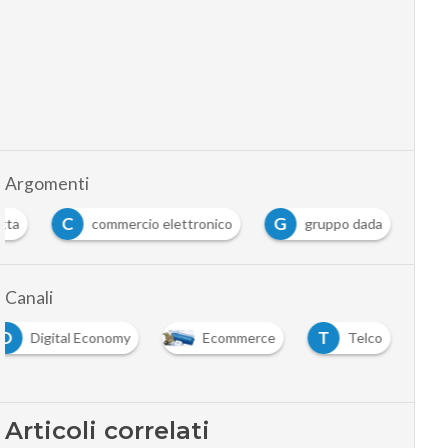
Argomenti
C
G
etta
commercio elettronico
gruppo dada
Canali
D
T
Digital Economy
Ecommerce
Telco
Articoli correlati