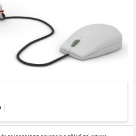
C
claudio corb
i
cita nel panorama nazionale e gli italiani sono
e-