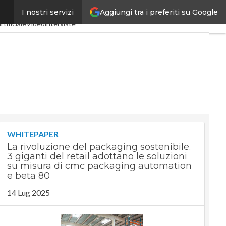
Aggiungi tra i preferiti su Google
I nostri servizi
tria 4.0
SpacEconomy
rtificiale
Videointerviste
WHITEPAPER
La rivoluzione del packaging sostenibile.
3 giganti del retail adottano le soluzioni
su misura di cmc packaging automation
e beta 80
14 Lug 2025