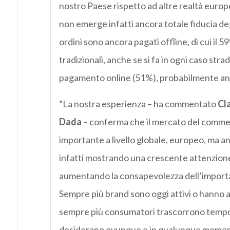
nostro Paese rispetto ad altre realtà europe
non emerge infatti ancora totale fiducia deg
ordini sono ancora pagati offline, di cui il 5
tradizionali, anche se si fa in ogni caso str
pagamento online (51%), probabilmente anch
“La nostra esperienza – ha commentato
Cl
Dada
– conferma che il mercato del commer
importante a livello globale, europeo, ma a
infatti mostrando una crescente attenzione 
aumentando la consapevolezza dell’importan
Sempre più brand sono oggi attivi o hanno a
sempre più consumatori trascorrono tempo i
desiderano ovunque e in qualunque moment