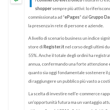
I
shopper
sempre più attivi: lo riferiscono 
commissionata ad “
ePages
” dal
Gruppo Da
la presenza in rete di persone e aziende.
A livello di scenario business un indice signi
store di
Register.it
nel corso degli ultimi du
55%. Anche il totale degli ordini ha regist
annua, confermando una forte attenzione e
quanto sia oggi fondamentale sostenere il 
di raggiungere un pubblico più vasto a costi
La scelta di investire nell’e-commerce rapp
un’opportunità futura ma un vantaggio attual