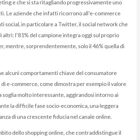
keting e che si sta ritagliando progressivamente uno
ti. Le aziende che infatti ricorrono all’e-commerce
social, in particolare a Twitter, il social network che
 altri: l’81% del campione integra oggi sul proprio
er, mentre, sorprendentemente, solo il 46% quella di
nche alcuni comportamenti chiave del consumatore
siti di e-commerce, come dimostra per esempio il valore
 soglia molto interessante, aggirandosi intorno ai
te la difficile fase socio-economica, una leggera
anza di una crescente fiducia nel canale online.
mbito dello shopping online, che contraddistingue il