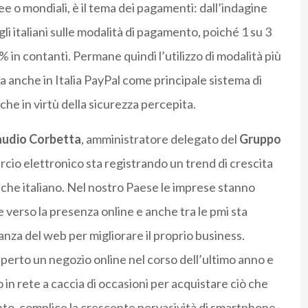
e o mondiali, è il tema dei pagamenti: dall’indagine
li italiani sulle modalità di pagamento, poiché 1 su 3
9% in contanti. Permane quindi l’utilizzo di modalità più
ada anche in Italia PayPal come principale sistema di
e in virtù della sicurezza percepita.
audio Corbetta
, amministratore delegato del
Gruppo
cio elettronico sta registrando un trend di crescita
nche italiano. Nel nostro Paese le imprese stanno
verso la presenza online e anche tra le pmi sta
za del web per migliorare il proprio business.
perto un negozio online nel corso dell’ultimo anno e
n rete a caccia di occasioni per acquistare ciò che
o, complice la crescente pervasività di smartphone