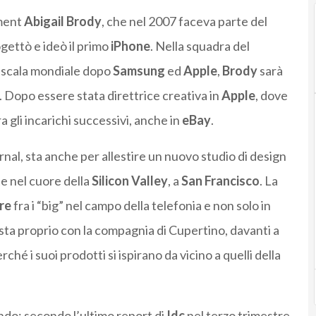
ment
Abigail
Brody
, che nel 2007 faceva parte del
gettò e ideò il primo
iPhone
. Nella squadra del
u scala mondiale dopo
Samsung
ed
Apple
,
Brody
sarà
. Dopo essere stata direttrice creativa in
Apple
, dove
a gli incarichi successivi, anche in
eBay
.
rnal, sta anche per allestire un nuovo studio di design
e nel cuore della
Silicon
Valley
, a
San
Francisco
. La
re
fra i “big” nel campo della telefonia e non solo in
esta proprio con la compagnia di Cupertino, davanti a
ché i suoi prodotti si ispirano da vicino a quelli della
do: secondo l’ultimo report di
Idc
nel terzo trimestre