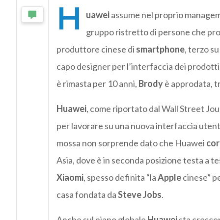
H
uawei
assume nel proprio manage
gruppo ristretto di persone che pro
produttore cinese di
smartphone
, terzo s
capo designer per l’interfaccia dei prodotti
è rimasta per 10 anni,
Brody
è approdata, tr
Huawei
, come riportato dal Wall Street Jou
per lavorare su una nuova interfaccia utent
mossa non sorprende dato che Huawei
cor
Asia, dove è in seconda posizione testa a t
Xiaomi
, spesso definita “la
Apple
cinese” per
casa fondata da
Steve Jobs
.
Anche sul piano globale
Huawei
sta crescen