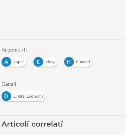
Argomenti
A
E
H
apple
ebay
huawei
Canali
D
Digital Economy
Articoli correlati