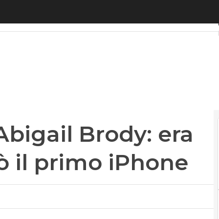
ail Brody: era nel team che creò il primo iPhone
igail Brody: era
ò il primo iPhone