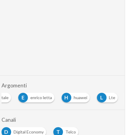
Argomenti
E
H
L
itale
enrico letta
huawei
Lte
Canali
D
T
Digital Economy
Telco