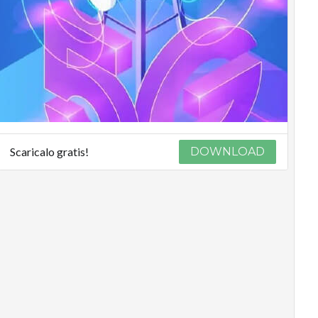
Scaricalo gratis!
DOWNLOAD