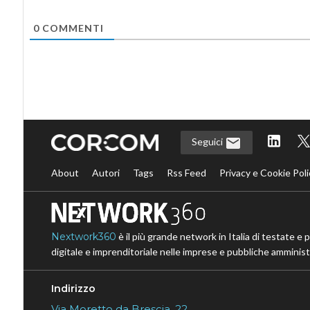
0
COMMENTI
Seguici
About
Autori
Tags
Rss Feed
Privacy e Cookie Poli
Nextwork360
è il più grande network in Italia di testate e 
digitale e imprenditoriale nelle imprese e pubbliche amministr
Indirizzo
Via Moretto da Brescia, 22