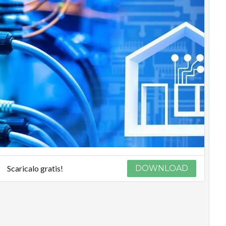
Scaricalo gratis!
DOWNLOAD