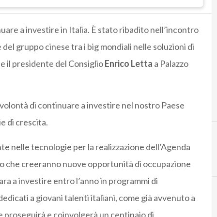
are a investire in Italia. È stato ribadito nell’incontro
 del gruppo cinese tra i big mondiali nelle soluzioni di
 il presidente del Consiglio
Enrico Letta
a Palazzo
 volontà di continuare a investire nel nostro Paese
e di crescita.
e nelle tecnologie per la realizzazione dell’Agenda
A
agenda dig
ppo che creeranno nuove opportunità di occupazione
ara a investire entro l’anno in programmi di
edicati a giovani talenti italiani, come già avvenuto a
 proseguirà e coinvolgerà un centinaio di