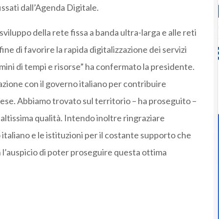
issati dall’Agenda Digitale.
viluppo della rete fissa a banda ultra-larga e alle reti
fine di favorire la rapida digitalizzazione dei servizi
mini di tempi e risorse” ha confermato la presidente.
zione con il governo italiano per contribuire
se. Abbiamo trovato sul territorio – ha proseguito –
ltissima qualità. Intendo inoltre ringraziare
 italiano e le istituzioni per il costante supporto che
n l’auspicio di poter proseguire questa ottima