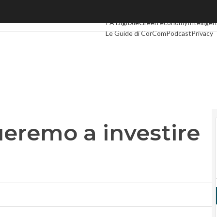
mo a investire in Italia”
Ultimi articoli
Digital Economy
Telco
In
PA Digitale
Green economy
Intelligenz
Le Guide di CorCom
Podcast
Privacy
eremo a investire