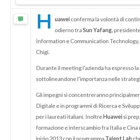
H
uawei
conferma la volontà di continu
odierno tra
Sun Yafang
, presidente
Information e Communication Technology, e
Chigi.
Durante il meeting l’azienda ha espresso la
sottolineandone l’importanza nelle strategi
Gli impegni si concentreranno principalment
Digitale e in programmi di Ricerca e Svilu
per i laureati italiani. Inoltre
Huawei
si prep
formazione e interscambio fra Italia e Cina d
inizio 2013 con il programma
Talent Lab
che