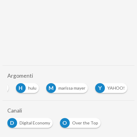
Argomenti
H
M
Y
zon
hulu
marissa mayer
YAHOO!
Canali
D
O
Digital Economy
Over the Top