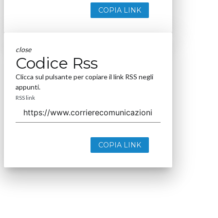
COPIA LINK
close
Codice Rss
Clicca sul pulsante per copiare il link RSS negli
appunti.
RSS link
COPIA LINK