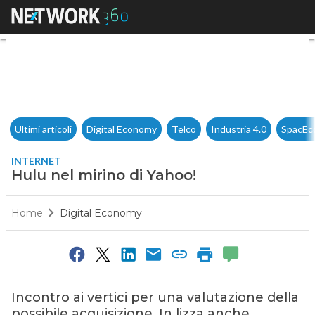
Hulu nel mirino di Yahoo!
Ultimi articoli
Digital Economy
Telco
Industria 4.0
SpacEc
INTERNET
Hulu nel mirino di Yahoo!
Home
Digital Economy
Incontro ai vertici per una valutazione della
possibile acquisizione. In lizza anche