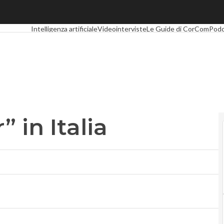
n Italia
Ultimi articoli
Digital Economy
Telco
Industria 4.0
SpacEconomy
Intelligenza artificiale
Videointerviste
Le Guide di CorCom
Podc
” in Italia