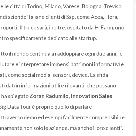
a nelle città di Torino, Milano, Varese, Bologna, Treviso,
i aziende italiane clienti di Sap, come Acea, Hera,
porti. Il truck sarà, inoltre, ospitato da H-Farm, uno
contro specificamente dedicato alle startup.
tutto il mondo continua a raddoppiare ogni due anni, le
utare e interpretare immensi patrimoni informativi e
dati, come social media, sensori, device. La sfida
i dati in informazioni utili e rilevanti, che possano
, ha spiegato
Zoran Radumilo, Innovation Sales
 Big Data Tour è proprio quello di parlare
attraverso demo ed esempi facilmente comprensibili e
namente non solo le aziende, ma anche i loro clienti”.