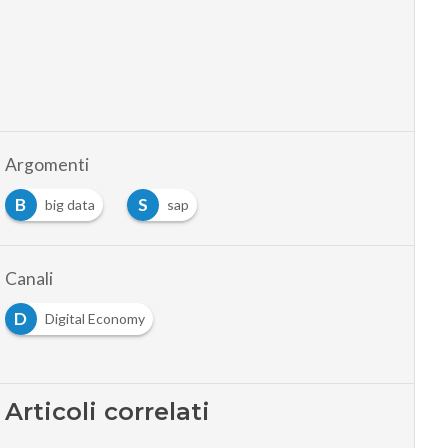
Argomenti
B
S
big data
sap
…
Canali
D
Digital Economy
Articoli correlati