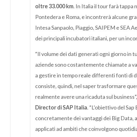
oltre 33.000 km
. In Italia il tour farà tapp
Pontedera e Roma, e incontrerà alcune grand
Intesa Sanpaolo, Piaggio, SAIPEM e SEA Aero
dei principali incubatori italiani, per un in
“Il volume dei dati generati ogni giorno in 
aziende sono costantemente chiamate a val
a gestire in tempo reale differenti fonti di 
consiste, quindi, nel saper trasformare quest
realmente avere una ricaduta sul business”
Director di SAP Italia
. “L’obiettivo del Sap
concretamente dei vantaggi dei Big Data, 
applicati ad ambiti che coinvolgono quotidia