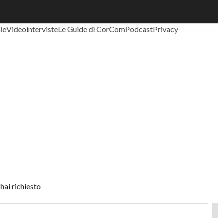
al Economy
Telco
Industria 4.0
SpacEconomy
PA Digitale
Green eco
ale
Videointerviste
Le Guide di CorCom
Podcast
Privacy
hai richiesto