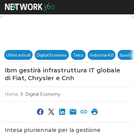
Ibm gestirà infrastruttura IT g
Ultimi articoli
Digital Economy
Telco
Industria 4.0
SpacEc
Ibm gestirà infrastruttura IT globale
di Fiat, Chrysler e Cnh
Home
Digital Economy
Intesa pluriennale per la gestione