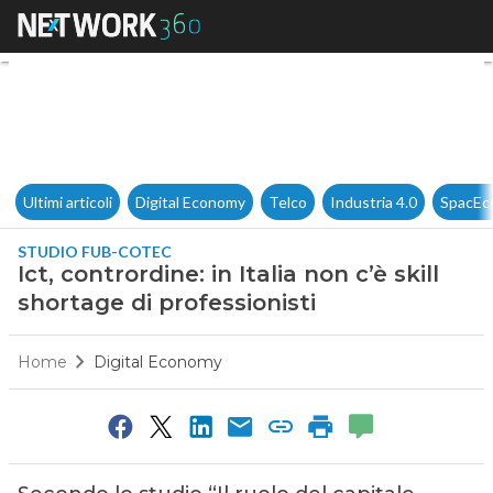
Ict, contrordine: in Italia non c
Ultimi articoli
Digital Economy
Telco
Industria 4.0
SpacEc
STUDIO FUB-COTEC
Ict, contrordine: in Italia non c’è skill
shortage di professionisti
Home
Digital Economy