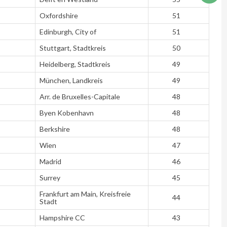
Oxfordshire
51
Edinburgh, City of
51
Stuttgart, Stadtkreis
50
Heidelberg, Stadtkreis
49
München, Landkreis
49
Arr. de Bruxelles-Capitale
48
Byen Kobenhavn
48
Berkshire
48
Wien
47
Madrid
46
Surrey
45
Frankfurt am Main, Kreisfreie
44
Stadt
Hampshire CC
43