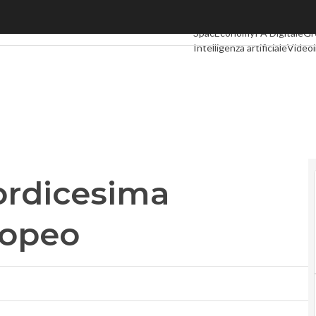
dicesima nell'”atlante” europeo
Ultimi articoli
Digital Econo
SpacEconomy
PA Digitale
Gr
Intelligenza artificiale
Videoi
Le Guide di CorCom
Podcas
tordicesima
ropeo