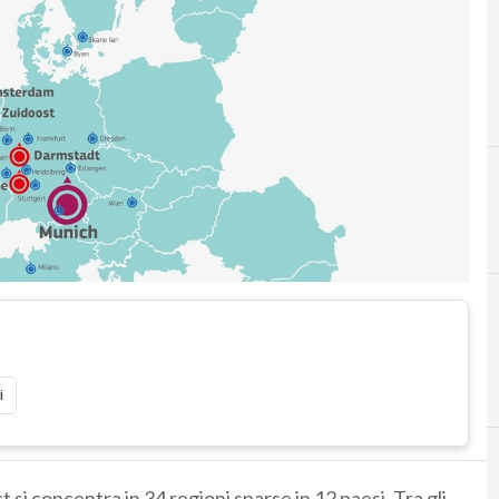
i
t si concentra in 34 regioni sparse in 12 paesi. Tra gli