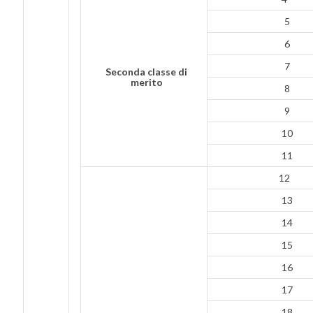
5
6
7
Seconda classe di
merito
8
9
10
11
12
13
14
15
16
17
18