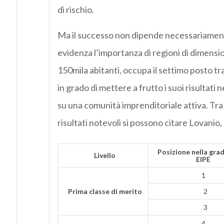
di rischio.
Ma il successo non dipende necessariamente
evidenza l’importanza di regioni di dimensio
150mila abitanti, occupa il settimo posto tra 
in grado di mettere a frutto i suoi risultati
su una comunità imprenditoriale attiva. Tra
risultati notevoli si possono citare Lovanio
Posizione nella gra
Livello
EIPE
1
Prima classe di merito
2
3
4