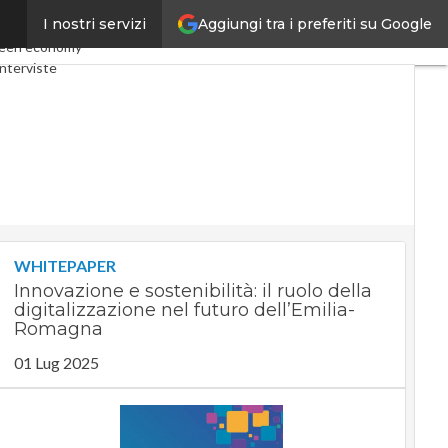
Aggiungi tra i preferiti su Google
I nostri servizi
my
Telco
Industria 4.0
een economy
nterviste
t
Privacy
WHITEPAPER
Innovazione e sostenibilità: il ruolo della
digitalizzazione nel futuro dell’Emilia-
Romagna
01 Lug 2025