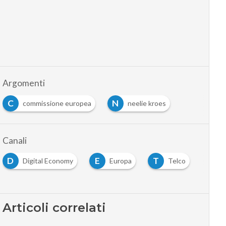
Argomenti
C
N
commissione europea
neelie kroes
Canali
D
E
T
Digital Economy
Europa
Telco
Articoli correlati