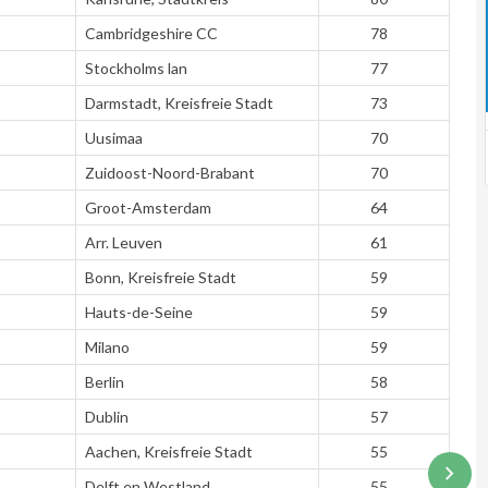
Cambridgeshire CC
78
Stockholms lan
77
Darmstadt, Kreisfreie Stadt
73
Uusimaa
70
Zuidoost-Noord-Brabant
70
Groot-Amsterdam
64
Arr. Leuven
61
Bonn, Kreisfreie Stadt
59
Hauts-de-Seine
59
Milano
59
Berlin
58
Dublin
57
Aachen, Kreisfreie Stadt
55
Delft en Westland
55