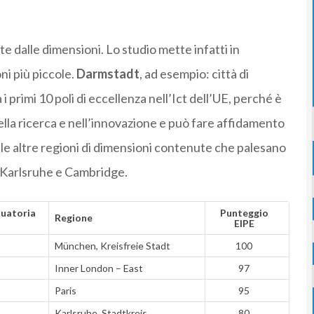
 dalle dimensioni. Lo studio mette infatti in
ni più piccole.
Darmstadt
, ad esempio: città di
i primi 10 poli di eccellenza nell’Ict dell’UE, perché è
 nella ricerca e nell’innovazione e può fare affidamento
 le altre regioni di dimensioni contenute che palesano
, Karlsruhe e Cambridge.
duatoria
Punteggio
Regione
EIPE
München, Kreisfreie Stadt
100
Inner London – East
97
Paris
95
Karlsruhe, Stadtkreis
80