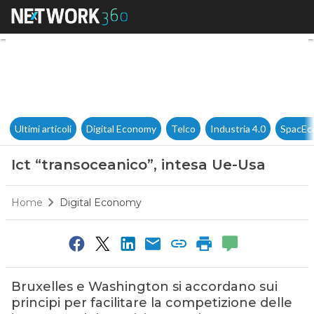
Ict “transoceanico”, intesa Ue
Ultimi articoli
Digital Economy
Telco
Industria 4.0
SpacEc
Ict “transoceanico”, intesa Ue-Usa
Home
Digital Economy
Bruxelles e Washington si accordano sui
principi per facilitare la competizione delle