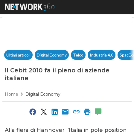
Il Cebit 2010 fa il pieno di azi
Ultimi articoli
Digital Economy
Telco
Industria 4.0
SpacEc
Il Cebit 2010 fa il pieno di aziende
italiane
Home
Digital Economy
Alla fiera di Hannover l’Italia in pole position