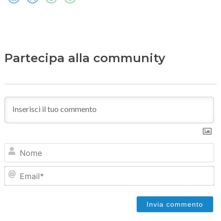
Partecipa alla community
N
Em