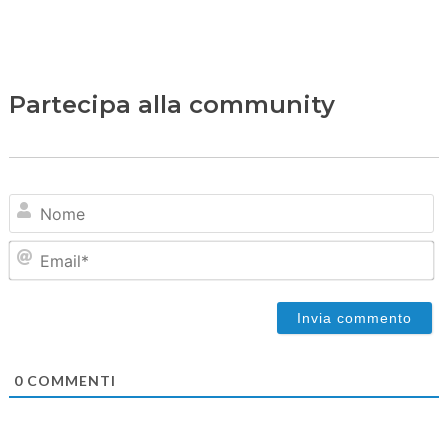
Partecipa alla community
N
Em
0
COMMENTI