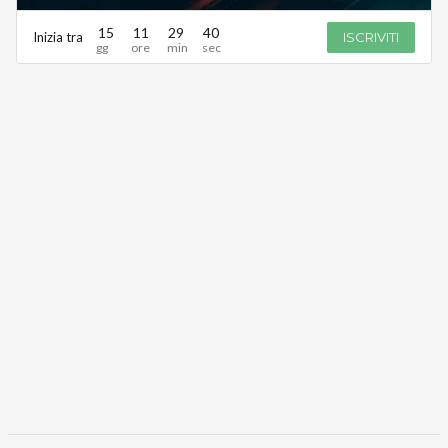
15
11
29
40
Inizia tra
ISCRIVITI