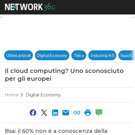
Il cloud computing? Uno scono
Ultimi articoli
Digital Economy
Telco
Industria 4.0
SpacEc
Il cloud computing? Uno sconosciuto
per gli europei
Home
Digital Economy
Bsa: il 60% non è a conoscenza della