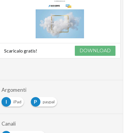
Scaricalo gratis!
DOWNLOAD
Argomenti
I
P
iPad
paypal
Canali