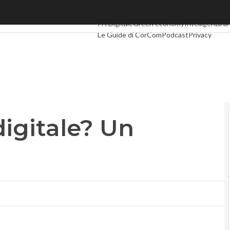
digitale? Un grande boh
Ultimi articoli
Digital Economy
Telco
Indust
PA Digitale
Green economy
Intelligenza art
Le Guide di CorCom
Podcast
Privacy
 digitale? Un