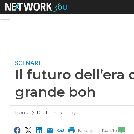
Menu
Il futuro dell’era 
SCENARI
Il futuro dell’era
grande boh
Home
Digital Economy
Partecipa al dibattito
0