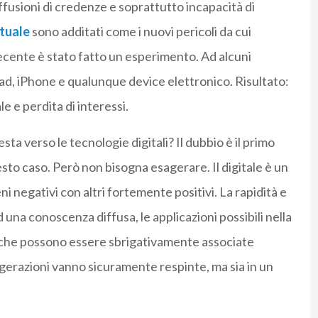
iffusioni di credenze e soprattutto incapacità di
rtuale
sono additati come i nuovi pericoli da cui
recente è stato fatto un esperimento. Ad alcuni
iPad, iPhone e qualunque device elettronico. Risultato:
e e perdita di interessi.
ta verso le tecnologie digitali? Il dubbio è il primo
sto caso. Però non bisogna esagerare. Il digitale è un
egativi con altri fortemente positivi. La rapidità e
d una conoscenza diffusa, le applicazioni possibili nella
se che possono essere sbrigativamente associate
gerazioni vanno sicuramente respinte, ma sia in un