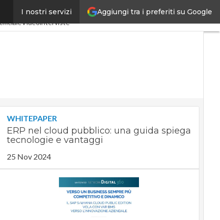
Aggiungi tra i preferiti su Google
I nostri servizi
ria 4.0
SpacEconomy
ificiale
Videointerviste
WHITEPAPER
ERP nel cloud pubblico: una guida spiega
tecnologie e vantaggi
25 Nov 2024