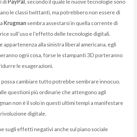
i di
PayPal
, secondo il quale le nuove tecnologie sono
ano le classi twittanti, ma potrebbero non essere di
ma
Krugman
sembra assestarsi in quella corrente di
 sull’uso e l’effetto delle tecnologie digitali.
le appartenenza alla sinistra liberal americana, egli
meranno ogni cosa, forse le stampanti 3D porteranno
ridurre le esagerazioni.
gia possa cambiare tutto potrebbe sembrare innocuo.
lle questioni più ordinarie che attengono agli
man non è il solo in questi ultimi tempi a manifestare
rivoluzione digitale.
e sugli effetti negativi anche sul piano sociale