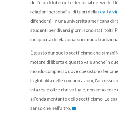
dell’uso di Internet e dei social network. D
relazioni personali al di fuori della
realtà vi
difendersi. In una università americana di 
studenti per diversi giorni sono stati tolti 
incapacità di relazionarsi in modo tradizional
È giusto dunque lo scetticismo che si manifes
motore di libertà e questo vale anche in que
mondo complesso dove coesistono fenomeni n
la globalità delle comunicazioni, l’accesso a
vita reale oltre che virtuale, non sono co
all’onda montante dello scetticismo. Le esa
senso che nell’altro.