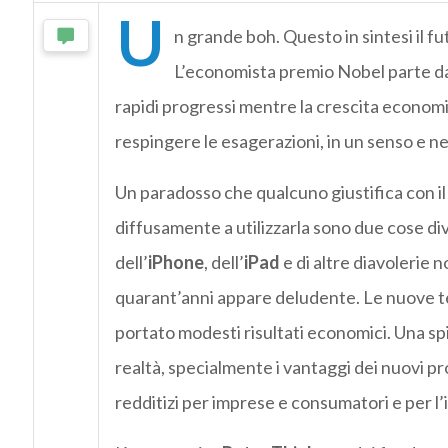
U
n grande boh. Questo in sintesi il f
L’economista premio Nobel parte da
rapidi progressi mentre la crescita economi
respingere le esagerazioni, in un senso e nel
Un paradosso che qualcuno giustifica con il
diffusamente a utilizzarla sono due cose di
dell’
iPhone
, dell’
iPad
e di altre diavolerie n
quarant’anni appare deludente. Le nuove t
portato modesti risultati economici. Una spi
realtà, specialmente i vantaggi dei nuovi pr
redditizi per imprese e consumatori e per l’i