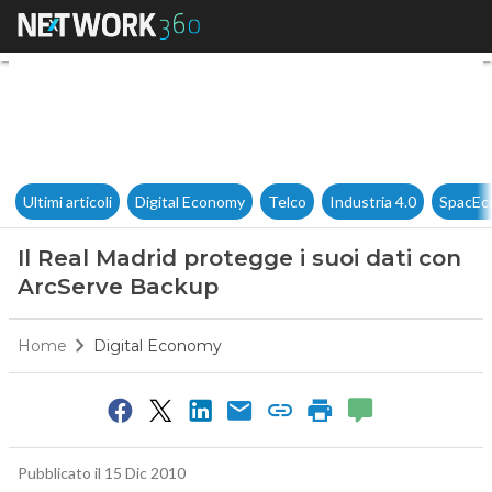
Il Real Madrid protegge i suo
Ultimi articoli
Digital Economy
Telco
Industria 4.0
SpacEc
Il Real Madrid protegge i suoi dati con
ArcServe Backup
Home
Digital Economy
Pubblicato il 15 Dic 2010