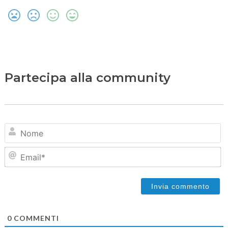
Partecipa alla community
N
Em
0
COMMENTI