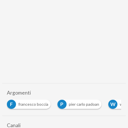
Argomenti
F
P
W
francesco boccia
pier carlo padoan
web 
Canali