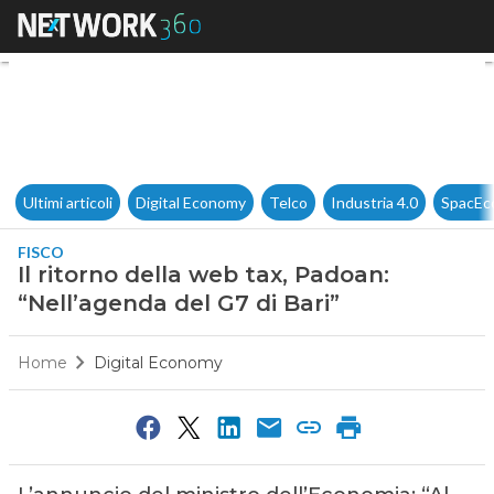
Il ritorno della web tax, Padoa
Ultimi articoli
Digital Economy
Telco
Industria 4.0
SpacEc
FISCO
Il ritorno della web tax, Padoan:
“Nell’agenda del G7 di Bari”
Home
Digital Economy