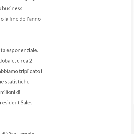
io business
 la fine dell’anno
tata esponenziale.
lobale, circa 2
abbiamo triplicato i
me statistiche
milioni di
resident Sales
 di Vito Lomele,