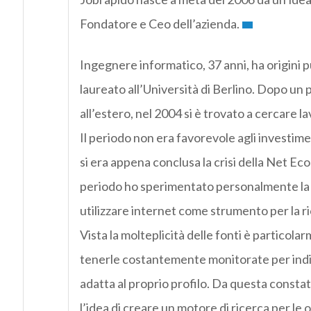
Fondatore e Ceo dell’azienda.
Ingegnere informatico, 37 anni, ha origini pu
laureato all’Università di Berlino. Dopo un 
all’estero, nel 2004 si è trovato a cercare lav
Il periodo non era favorevole agli investime
si era appena conclusa la crisi della Net Ec
periodo ho sperimentato personalmente la d
utilizzare internet come strumento per la ri
Vista la molteplicità delle fonti è particol
tenerle costantemente monitorate per indi
adatta al proprio profilo. Da questa consta
l’idea di creare un motore di ricerca per le 