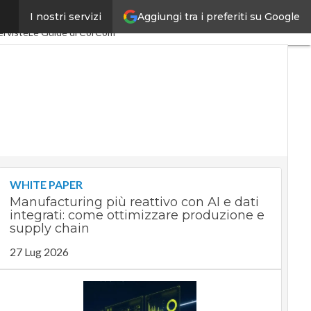
Aggiungi tra i preferiti su Google
I nostri servizi
0
SpacEconomy
PA Digitale
erviste
Le Guide di CorCom
WHITE PAPER
Manufacturing più reattivo con AI e dati
integrati: come ottimizzare produzione e
supply chain
27 Lug 2026