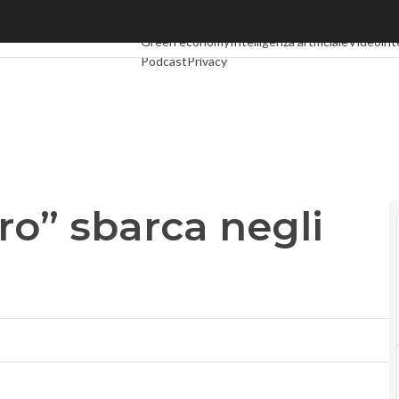
o” sbarca negli Usa
Ultimi articoli
Digital Economy
Telco
Industria 4.
Green economy
Intelligenza artificiale
Videoint
Podcast
Privacy
oro” sbarca negli