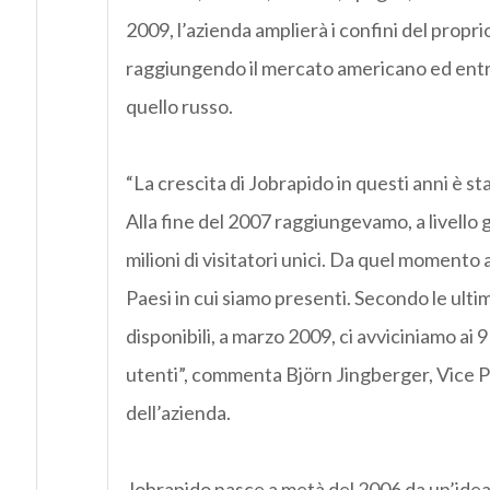
2009, l’azienda amplierà i confini del propr
raggiungendo il mercato americano ed entro
quello russo.
“La crescita di Jobrapido in questi anni è s
Alla fine del 2007 raggiungevamo, a livello g
milioni di visitatori unici. Da quel momento 
Paesi in cui siamo presenti. Secondo le ulti
disponibili, a marzo 2009, ci avviciniamo ai 9 
utenti”, commenta Björn Jingberger, Vice P
dell’azienda.
Jobrapido nasce a metà del 2006 da un’idea