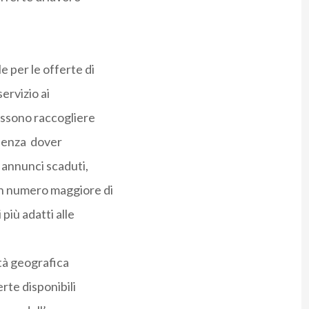
e per le offerte di
ervizio ai
ossono raccogliere
 senza dover
n annunci scaduti,
un numero maggiore di
 più adatti alle
ità geografica
erte disponibili