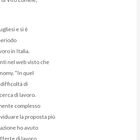
gliesi e si è
periodo
oro in Italia.
nti nel web visto che
onomy. “In quel
ifficoltà di
cerca di lavoro.
armente complesso
viduare la proposta più
tazione ho avuto
offerte di lavoro