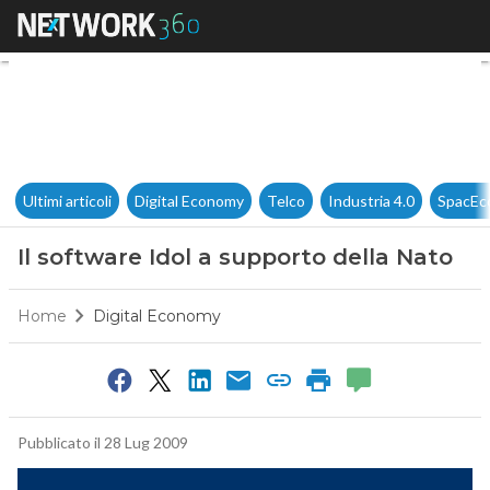
Il software Idol a supporto de
Ultimi articoli
Digital Economy
Telco
Industria 4.0
SpacEc
Il software Idol a supporto della Nato
Home
Digital Economy
Pubblicato il 28 Lug 2009