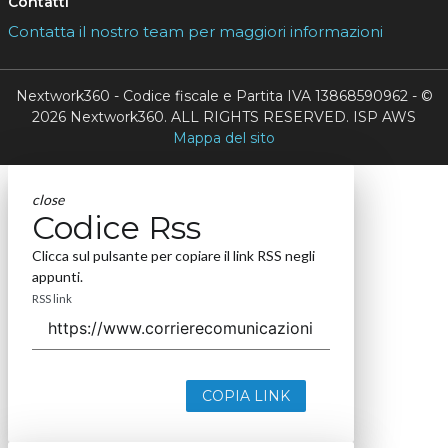
Contatti
Contatta il nostro team per maggiori informazioni
Nextwork360 - Codice fiscale e Partita IVA 13868590962 - ©
2026 Nextwork360. ALL RIGHTS RESERVED. ISP AWS
Mappa del sito
close
Codice Rss
Clicca sul pulsante per copiare il link RSS negli
appunti.
RSS link
COPIA LINK