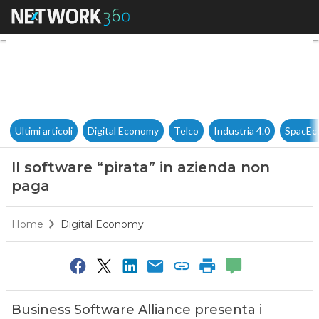
Il software “pirata” in aziend
Ultimi articoli
Digital Economy
Telco
Industria 4.0
SpacEc
Il software “pirata” in azienda non
paga
Home
Digital Economy
Business Software Alliance presenta i