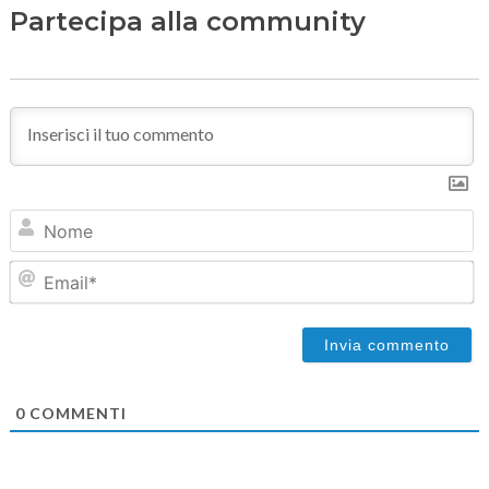
Partecipa alla community
N
Em
0
COMMENTI