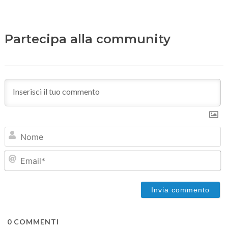
Partecipa alla community
N
Em
0
COMMENTI