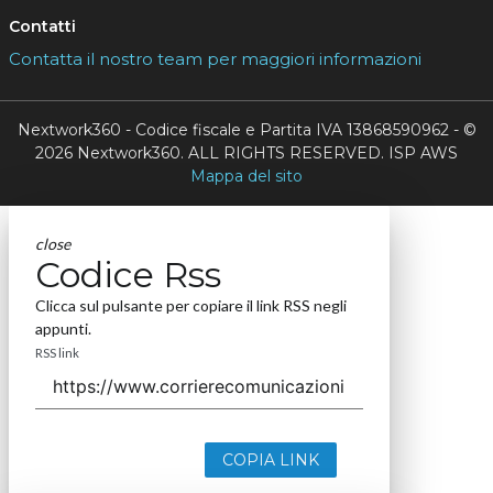
Contatti
Contatta il nostro team per maggiori informazioni
Nextwork360 - Codice fiscale e Partita IVA 13868590962 - ©
2026 Nextwork360. ALL RIGHTS RESERVED. ISP AWS
Mappa del sito
close
Codice Rss
Clicca sul pulsante per copiare il link RSS negli
appunti.
RSS link
COPIA LINK