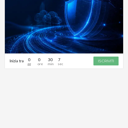
0
0
30
7
Inizia tra
ISCRIVITI