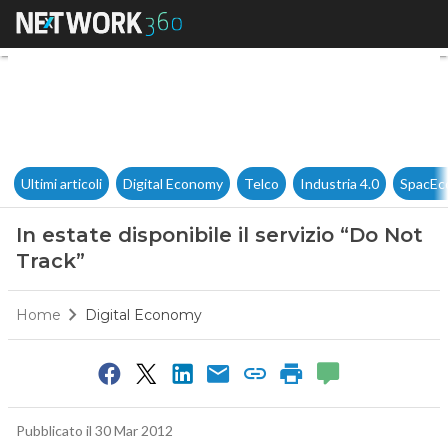
In estate disponibile il serviz
Ultimi articoli
Digital Economy
Telco
Industria 4.0
SpacEc
In estate disponibile il servizio “Do Not
Track”
Home
Digital Economy
Pubblicato il 30 Mar 2012