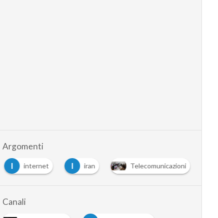
Argomenti
I
I
internet
iran
Telecomunicazioni
Canali