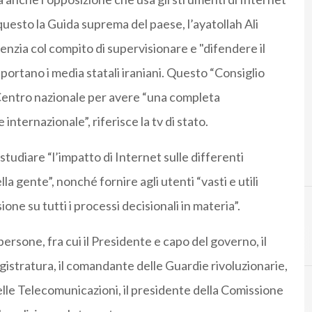
 questo la Guida suprema del paese, l’ayatollah Ali
enzia col compito di supervisionare e "difendere il
portano i media statali iraniani. Questo “Consiglio
Centro nazionale per avere “una completa
 internazionale”, riferisce la tv di stato.
studiare “l’impatto di Internet sulle differenti
lla gente”, nonché fornire agli utenti “vasti e utili
one su tutti i processi decisionali in materia”.
C
Cybercrime
rsone, fra cui il Presidente e capo del governo, il
gistratura, il comandante delle Guardie rivoluzionarie,
 delle Telecomunicazioni, il presidente della Comissione