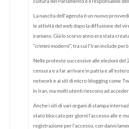
cultura del Parlamento e il responsabile dell
La nascita dell’agenzia è un nuovo provve
le attività del web dopo la diffusione del v
iraniano. Già lo scorso anno era stata creata 
"crimini moderni", tra cui l’Iran include per
Nelle proteste successive alle elezioni del 2
censura e a far arrivare in patria e all’estero 
network e ai siti di micro-blogging come Twi
in Iran, ma molti utenti riescono ad accede
Anche i siti di vari organi di stampa interna
stato bloccato per giorni l’accesso alle e-ma
registrazione per l’accesso, con danni lame