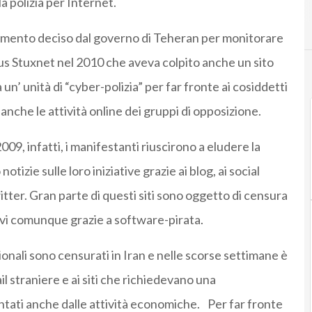
a polizia per Internet.
dimento deciso dal governo di Teheran per monitorare
irus Stuxnet nel 2010 che aveva colpito anche un sito
un’ unità di “cyber-polizia” per far fronte ai cosiddetti
ò anche le attività online dei gruppi di opposizione.
009, infatti, i manifestanti riuscirono a eludere la
notizie sulle loro iniziative grazie ai blog, ai social
tter. Gran parte di questi siti sono oggetto di censura
rvi comunque grazie a software-pirata.
zionali sono censurati in Iran e nelle scorse settimane è
il straniere e ai siti che richiedevano una
ntati anche dalle attività economiche. Per far fronte