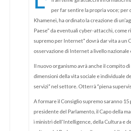
L’
per far sentire la propria voce; per
Khamenei, ha ordinato la creazione di un’ag
Paese" da eventuali cyber-attacchi, come ri
supremo per Internet” dovrà dar vita a un 
osservazione di Internet a livello nazionale e
Il nuovo organismo avrà anche il compito di 
dimensioni della vita sociale e individuale de
servizi” nel settore. Otterrà “piena supervisi
A formare il Consiglio supremo saranno 15 pe
presidente del Parlamento, il Capo della ma
i ministri dell’Intelligence, della Cultura e