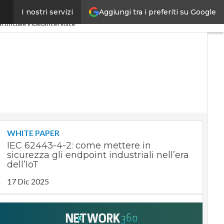
Aggiungi tra i preferiti su Google
I nostri servizi
tria 4.0
SpacEconomy
rtificiale
Videointerviste
WHITE PAPER
IEC 62443-4-2: come mettere in
sicurezza gli endpoint industriali nell’era
dell’IoT
17 Dic 2025