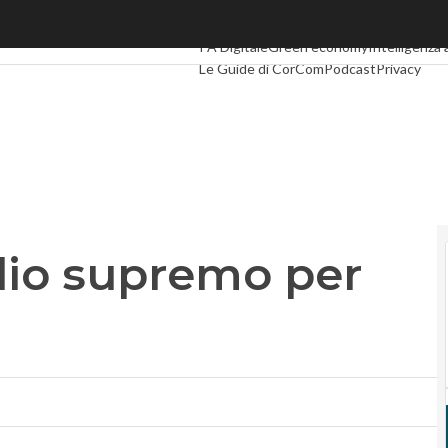
o supremo per Internet
Ultimi articoli
Digital Economy
Telco
Indus
PA Digitale
Green economy
Intelligenza a
Le Guide di CorCom
Podcast
Privacy
glio supremo per