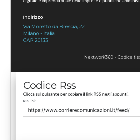
digitale e imprenditoriale nelle imprese e pubbliche amministr
Indirizzo
Via Moretto da Brescia, 22
Milano - Italia
CAP 20133
Nextwork360 - Codice fi
Codice Rss
Clicca sul pulsante per copiare il link RSS negli appunti.
RSS link