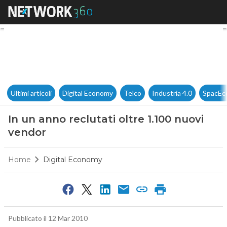
In un anno reclutati oltre 1.1
Ultimi articoli
Digital Economy
Telco
Industria 4.0
SpacEc
In un anno reclutati oltre 1.100 nuovi
vendor
Home
Digital Economy
Pubblicato il 12 Mar 2010