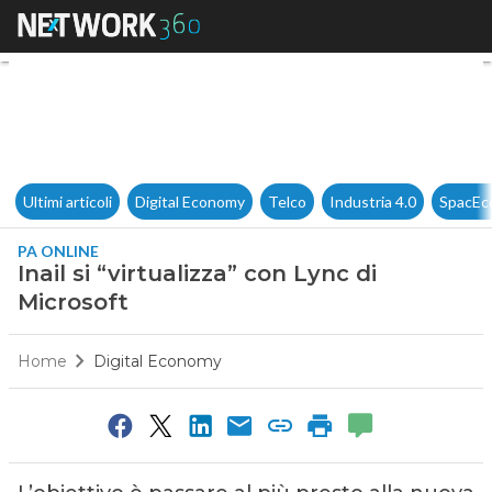
Inail si “virtualizza” con Lync 
Ultimi articoli
Digital Economy
Telco
Industria 4.0
SpacEc
PA ONLINE
Inail si “virtualizza” con Lync di
Microsoft
Home
Digital Economy