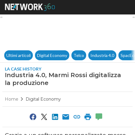
Industria 4.0, Marmi Rossi dig
Ultimi articoli
Digital Economy
Telco
Industria 4.0
SpacEc
LA CASE HISTORY
Industria 4.0, Marmi Rossi digitalizza
la produzione
Home
Digital Economy