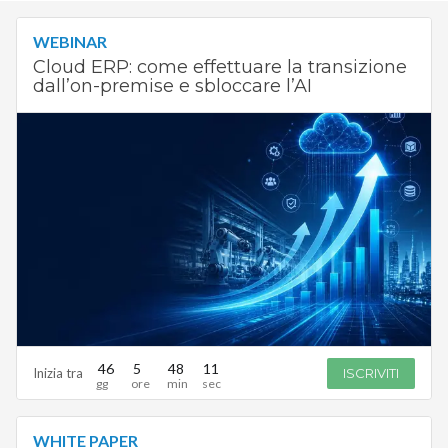
WEBINAR
Cloud ERP: come effettuare la transizione
dall’on-premise e sbloccare l’AI
46
5
48
10
Inizia tra
ISCRIVITI
WHITE PAPER