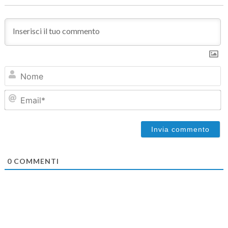
N
Em
0
COMMENTI