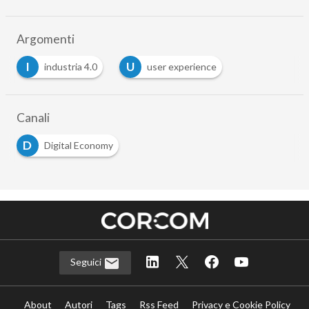
Argomenti
I
U
industria 4.0
user experience
…
Canali
D
Digital Economy
Seguici
About
Autori
Tags
Rss Feed
Privacy e Cookie Policy