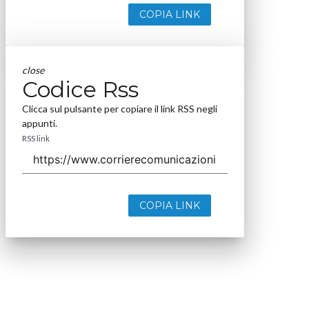
COPIA LINK
close
Codice Rss
Clicca sul pulsante per copiare il link RSS negli
appunti.
RSS link
COPIA LINK