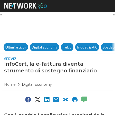
InfoCert, la e-fattura diventa
Ultimi articoli
Digital Economy
Telco
Industria 4.0
SpacEc
SERVIZI
InfoCert, la e-fattura diventa
strumento di sostegno finanziario
Home
Digital Economy