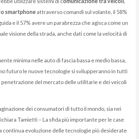
ebbe utilizzare sistemi di c
omunicazione tra veicoli
,
 lo smartphone
attraverso comandi sul volante, il 58%
uida e il 57% avere un parabrezza che agisca come un
le visione della strada, anche dati come la velocità di
mente minima nelle auto di fascia bassa e medio bassa,
mo futuro le nuove tecnologie si svilupperanno in tutti
enetrazione del mercato delle utilitarie e dei veicoli
ginazione dei consumatori di tutto il mondo, sia nei
dichiara Tamietti – La sfida più importante per le case
la continua evoluzione delle tecnologie più desiderate