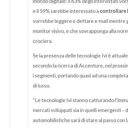
mondo digitale: il 63% degli intervistati vorr
e il 59% sarebbe interessato a
controllare
vorrebbe leggere e dettare e-mail mentre g
monitor visivo, e che sovrapponga alla norma
crociera.
Se la presenza delle tecnologie Ivi è attual
secondo la ricerca di Accenture, nel prossi
i segmenti, portando quasi ad una completa p
di lusso.
"Le tecnologie Ivi stanno catturando l’imma
mercati sviluppati sia in quelli emergenti – 
automobilistiche sarà di stare al passo con 