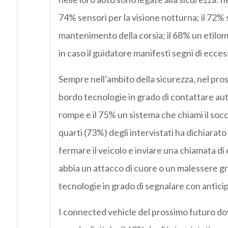
74% sensori per la visione notturna; il 72% s
mantenimento della corsia; il 68% un etilome
in caso il guidatore manifesti segni di ecce
Sempre nell’ambito della sicurezza, nel pro
bordo tecnologie in grado di contattare aut
rompe e il 75% un sistema che chiami il socc
quarti (73%) degli intervistati ha dichiara
fermare il veicolo e inviare una chiamata d
abbia un attacco di cuore o un malessere gr
tecnologie in grado di segnalare con anticip
I connected vehicle del prossimo futuro dov