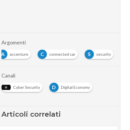
Argomenti
A
C
S
accenture
connected car
security
Canali
D
Cyber Security
Digital Economy
Articoli correlati