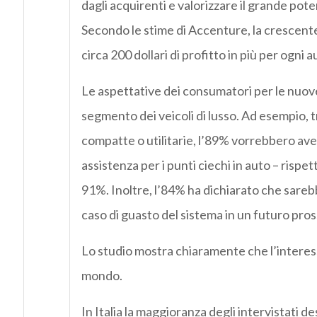
dagli acquirenti e valorizzare il grande pote
Secondo le stime di Accenture, la crescente
circa 200 dollari di profitto in più per ogni
Le aspettative dei consumatori per le nuove 
segmento dei veicoli di lusso. Ad esempio, t
compatte o utilitarie, l’89% vorrebbero aver
assistenza per i punti ciechi in auto – rispet
91%. Inoltre, l’84% ha dichiarato che sareb
caso di guasto del sistema in un futuro prossi
Lo studio mostra chiaramente che l’interess
mondo.
In Italia la maggioranza degli intervistati de