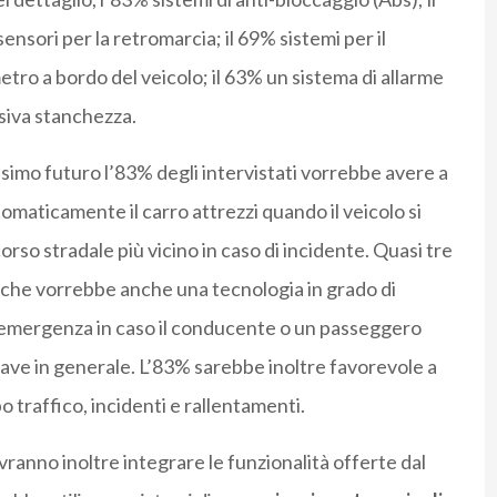
ensori per la retromarcia; il 69% sistemi per il
tro a bordo del veicolo; il 63% un sistema di allarme
ssiva stanchezza.
ssimo futuro l’83% degli intervistati vorrebbe avere a
omaticamente il carro attrezzi quando il veicolo si
orso stradale più vicino in caso di incidente. Quasi tre
to che vorrebbe anche una tecnologia in grado di
i emergenza in caso il conducente o un passeggero
ave in generale. L’83% sarebbe inoltre favorevole a
o traffico, incidenti e rallentamenti.
ranno inoltre integrare le funzionalità offerte dal