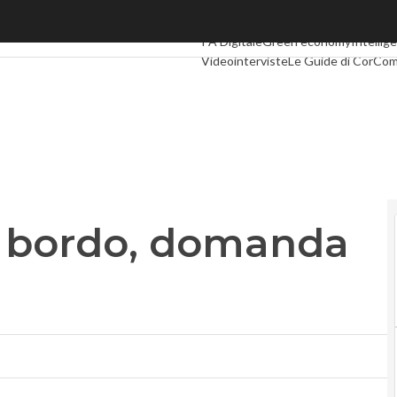
ordo, domanda in crescita
Ultimi articoli
Digital Economy
Telco
PA Digitale
Green economy
Intellige
Videointerviste
Le Guide di CorCo
a bordo, domanda