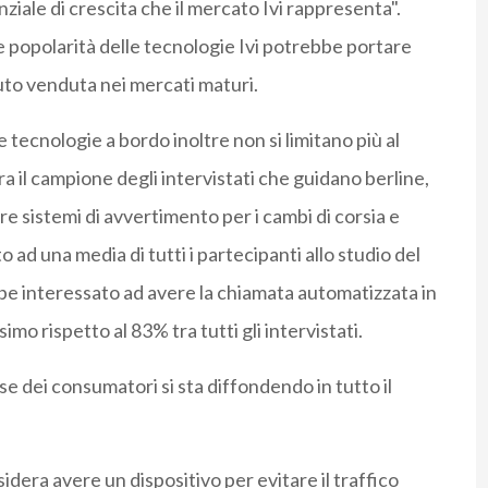
nziale di crescita che il mercato Ivi rappresenta".
 popolarità delle tecnologie Ivi potrebbe portare
 auto venduta nei mercati maturi.
tecnologie a bordo inoltre non si limitano più al
ra il campione degli intervistati che guidano berline,
e sistemi di avvertimento per i cambi di corsia e
to ad una media di tutti i partecipanti allo studio del
be interessato ad avere la chiamata automatizzata in
mo rispetto al 83% tra tutti gli intervistati.
e dei consumatori si sta diffondendo in tutto il
sidera avere un dispositivo per evitare il traffico