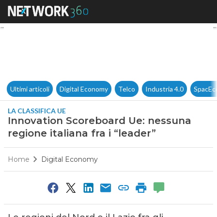
Innovation Scoreboard Ue: ness
Ultimi articoli
Digital Economy
Telco
Industria 4.0
SpacEc
LA CLASSIFICA UE
Innovation Scoreboard Ue: nessuna
regione italiana fra i “leader”
Home
Digital Economy