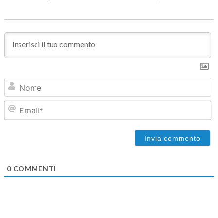
N
Em
0
COMMENTI