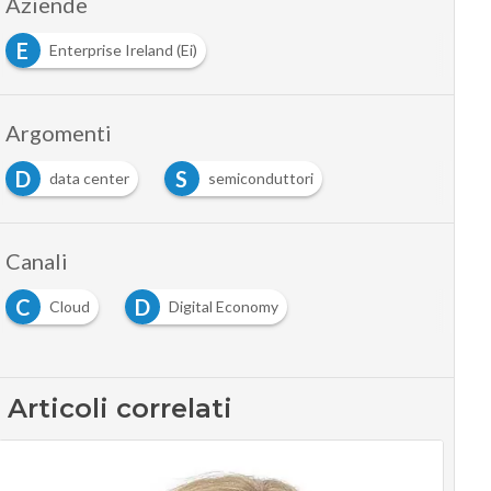
Aziende
E
Enterprise Ireland (Ei)
Argomenti
D
S
data center
semiconduttori
Canali
C
D
Cloud
Digital Economy
Articoli correlati