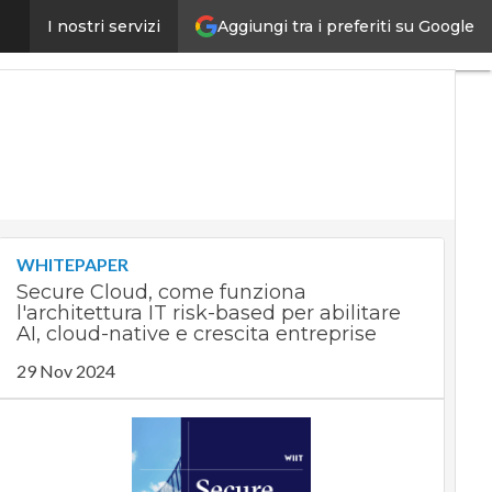
getta i data center del futuro
Aggiungi tra i preferiti su Google
I nostri servizi
Ultimi
articoli
Digital
Economy
Telco
Industria
4.0
SpacEconomy
PA
WHITEPAPER
Digitale
Secure Cloud, come funziona
Green
l'architettura IT risk-based per abilitare
economy
AI, cloud-native e crescita entreprise
Intelligenza
29 Nov 2024
artificiale
Videointerviste
Le
Guide di
CorCom