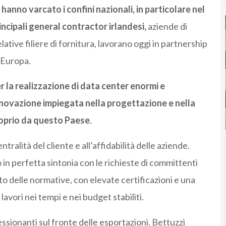
nno varcato i confini nazionali, in particolare nel
incipali general contractor irlandesi,
aziende di
ative filiere di fornitura, lavorano oggi in partnership
a Europa.
r la realizzazione di data center enormi e
innovazione impiegata nella progettazione e nella
roprio da questo Paese
.
ralità del cliente e all’affidabilità delle aziende.
 in perfetta sintonia con le richieste di committenti
to delle normative, con elevate certificazioni e una
avori nei tempi e nei budget stabiliti.
ssionanti sul fronte delle esportazioni. Bettuzzi