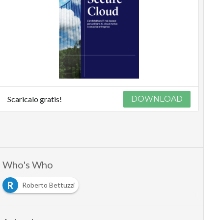
Podcast
Privacy
Scaricalo gratis!
DOWNLOAD
Who's Who
R
Roberto Bettuzzi