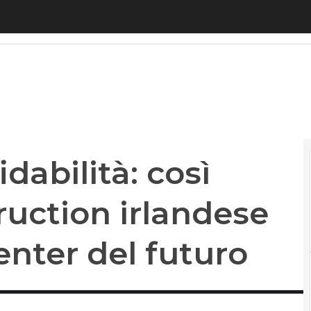
abilità: così l’high tech construction irlandese pro
dabilità: così
ruction irlandese
enter del futuro