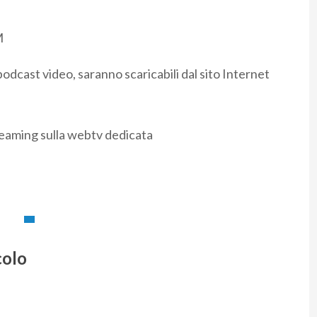
M
odcast video, saranno scaricabili dal sito Internet
reaming sulla webtv dedicata
colo