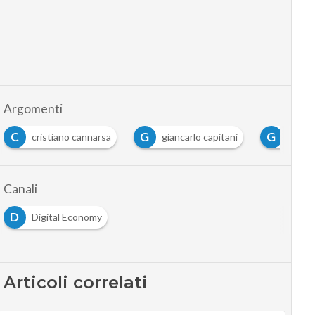
Argomenti
C
G
G
cristiano cannarsa
giancarlo capitani
gildo
Canali
D
Digital Economy
Articoli correlati