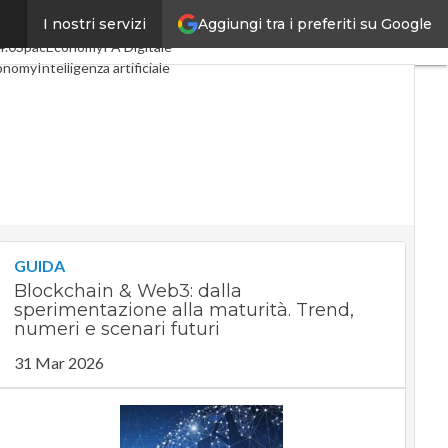
Aggiungi tra i preferiti su Google
I nostri servizi
coli
Digital Economy
Telco
4.0
SpacEconomy
PA Digitale
onomy
Intelligenza artificiale
rviste
Le Guide di CorCom
rivacy
GUIDA
Blockchain & Web3: dalla
sperimentazione alla maturità. Trend,
numeri e scenari futuri
31 Mar 2026