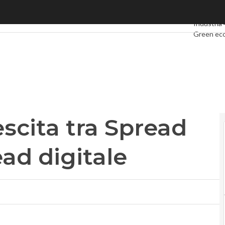
ita tra Spread finanziario e Spread digitale
Ultimi arti
Industria 
Green ec
Videointe
Podcast
P
scita tra Spread
ead digitale