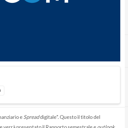
C
cesare avenia
i
nanziario e
Spread
digitale”. Questo il titolo del
e verrà presentato il Rapporto semestrale e
outlook