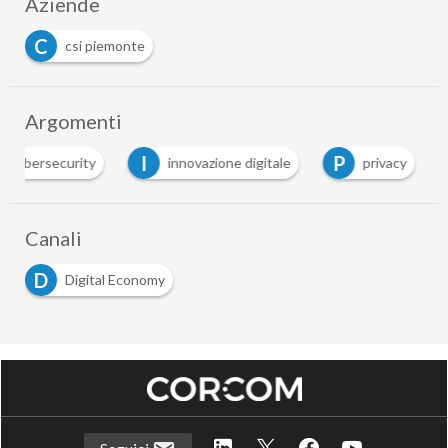
Aziende
C
csi piemonte
Argomenti
I
P
cybersecurity
innovazione digitale
privacy
Canali
D
Digital Economy