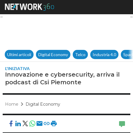
Innovazione e cybersecurity, a
Ultimi articoli
Digital Economy
Telco
Industria 4.0
Spac
L'INIZIATIVA
Innovazione e cybersecurity, arriva il
podcast di Csi Piemonte
Home
Digital Economy