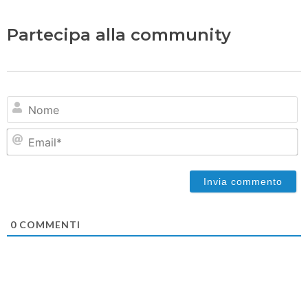
Partecipa alla community
N
Em
0
COMMENTI