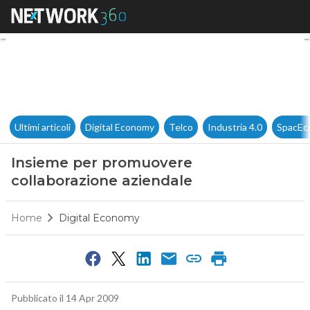
Insieme per promuovere coll
Ultimi articoli
Digital Economy
Telco
Industria 4.0
SpacEc
Insieme per promuovere
collaborazione aziendale
Home
Digital Economy
Pubblicato il 14 Apr 2009