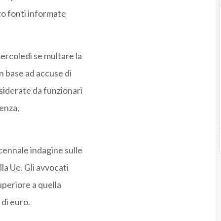
ito fonti informate
rcoledì se multare la
in base ad accuse di
siderate da funzionari
renza,
cennale indagine sulle
la Ue. Gli avvocati
periore a quella
 di euro.