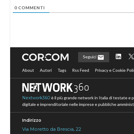
0
COMMENTI
Seguici
About
Autori
Tags
Rss Feed
Privacy e Cookie Poli
Nextwork360
è il più grande network in Italia di testate e 
digitale e imprenditoriale nelle imprese e pubbliche amministr
Indirizzo
Via Moretto da Brescia, 22