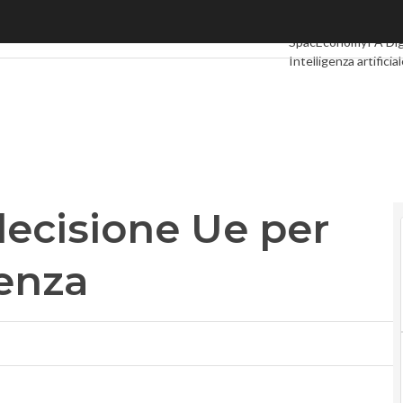
cisione Ue per illeciti in concorrenza
Ultimi articoli
Digita
SpacEconomy
PA Dig
Intelligenza artificia
Le Guide di CorCom
decisione Ue per
renza