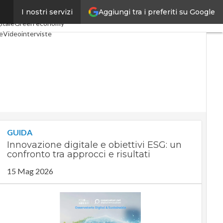
Aggiungi tra i preferiti su Google
I nostri servizi
l Economy
Telco
Industria 4.0
itale
Green economy
le
Videointerviste
Podcast
Privacy
GUIDA
Innovazione digitale e obiettivi ESG: un
confronto tra approcci e risultati
15 Mag 2026