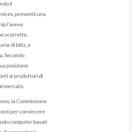
ndo il
evices, presentò una
hip l'aveva
he scorrette.
rie di blitz, e
ta. Secondo
sua posizione
nti ai produttori di
l mercato.
 anno, la Commissione
sconti per convincere
 solo computer basati