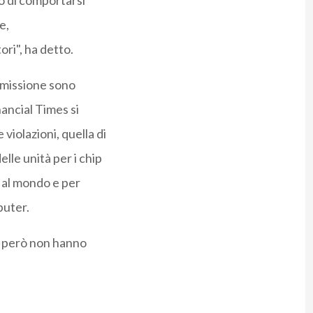
to di comportarsi
e,
ri", ha detto.
ommissione sono
ancial Times si
iolazioni, quella di
lle unità per i chip
i al mondo e per
puter.
l però non hanno