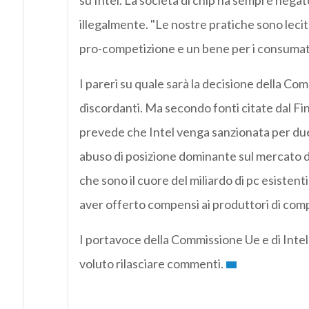
su Intel. La società di chip ha sempre nega
illegalmente. "Le nostre pratiche sono lecit
pro-competizione e un bene per i consumato
I pareri su quale sarà la decisione della C
discordanti. Ma secondo fonti citate dal Fin
prevede che Intel venga sanzionata per due v
abuso di posizione dominante sul mercato de
che sono il cuore del miliardo di pc esistent
aver offerto compensi ai produttori di com
I portavoce della Commissione Ue e di Inte
voluto rilasciare commenti.