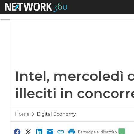
Menu
Intel, mercoledì de
Intel, mercoledì 
illeciti in concor
Home
Digital Economy
Partecipa al dibattito